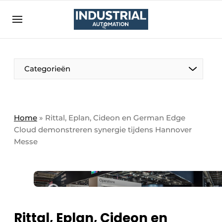
Aanmelden
Algemene voorwaarden
Bedrijven
Aanmelden
Bedankt voor de aanmelding
Categorieën
Bedrijven
Contact
Direct contact
Home
»
Rittal, Eplan, Cideon en German Edge
Cloud demonstreren synergie tijdens Hannover
Eigen content aanleveren
Messe
Evenement aanmelden
Home
Meest gelezen
Nieuwsbrief
Rittal, Eplan, Cideon en
Podcasts