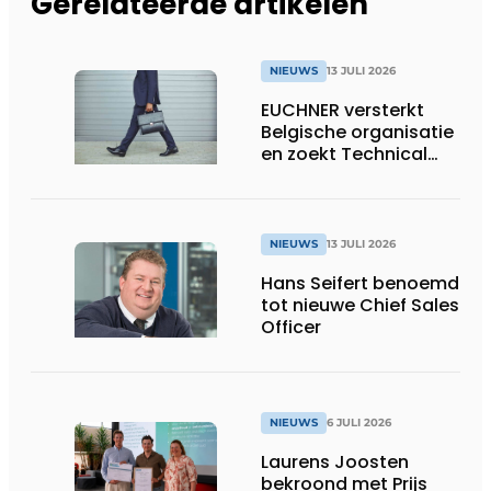
Gerelateerde artikelen
NIEUWS
13 JULI 2026
EUCHNER versterkt
Belgische organisatie
en zoekt Technical
Sales Engineer voor
Oost-België
NIEUWS
13 JULI 2026
Hans Seifert benoemd
tot nieuwe Chief Sales
Officer
NIEUWS
6 JULI 2026
Laurens Joosten
bekroond met Prijs