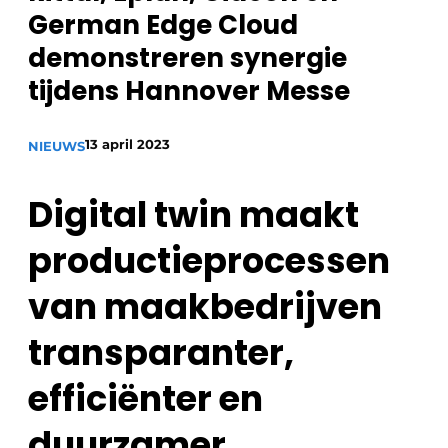
German Edge Cloud
Privacy / Cookie statement
demonstreren synergie
Vacature aanmelden
tijdens Hannover Messe
Vacatures
Video’s
13 april 2023
NIEUWS
Digital twin maakt
productieprocessen
van maakbedrijven
transparanter,
efficiënter en
duurzamer