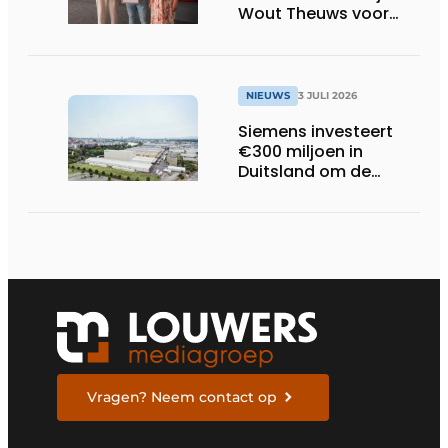
Wout Theuws voor
bachelorproef rond
online
trillingsmetingen
NIEUWS
3 JULI 2026
Siemens investeert
€300 miljoen in
Duitsland om de
elektrische
ruggengraat van de
industrieën van
morgen te bouwen
Vragen? Neem contact op