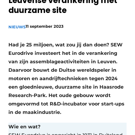
Leuvense verankering met
Privacy / Cookie statement
duurzame site
Vacature aanmelden
11 september 2023
NIEUWS
Vacatures
Video’s
Had je 25 miljoen, wat zou jij dan doen? SEW
Eurodrive investeert het in de verankering
van zijn assemblageactiviteiten in Leuven.
Daarvoor bouwt de Duitse wereldspeler in
motoren en aandrijftechnieken tegen 2024
een gloednieuwe, duurzame site in Haasrode
Research-Park. Het oude gebouw wordt
omgevormd tot R&D-incubator voor start-ups
in de maakindustrie.
Wie en wat?