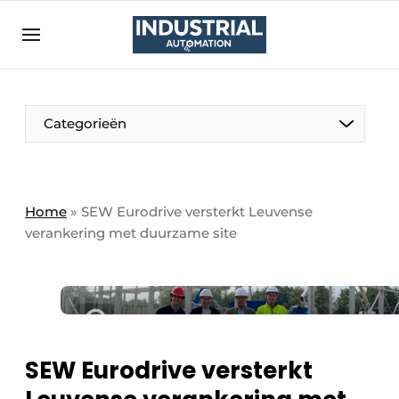
Aanmelden
Algemene voorwaarden
Bedrijven
Aanmelden
Bedankt voor de aanmelding
Categorieën
Bedrijven
Contact
Direct contact
Home
»
SEW Eurodrive versterkt Leuvense
verankering met duurzame site
Eigen content aanleveren
Evenement aanmelden
Home
Meest gelezen
Nieuwsbrief
SEW Eurodrive versterkt
Podcasts