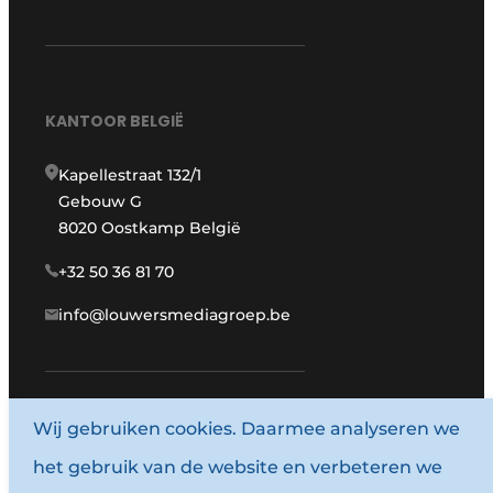
KANTOOR BELGIË
Kapellestraat 132/1
Gebouw G
8020 Oostkamp België
+32 50 36 81 70
info@louwersmediagroep.be
Wij gebruiken cookies. Daarmee analyseren we
www.louwersmediagroep.com
het gebruik van de website en verbeteren we
© 1987 - 2026 Louwersmediagroep.