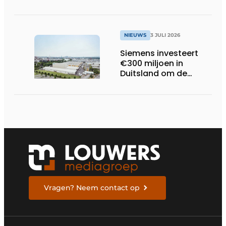
bachelorproef rond
online
trillingsmetingen
NIEUWS
3 JULI 2026
Siemens investeert
€300 miljoen in
Duitsland om de
elektrische
ruggengraat van de
industrieën van
morgen te bouwen
Vragen? Neem contact op