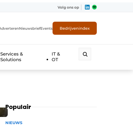
Volg ons op
Bedrijvenindex
Adverteren
Nieuwsbrief
Events
Services &
IT &
Solutions
OT
Populair
NIEUWS