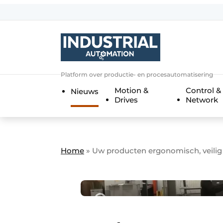
Aanmelden
Algemene voorwaarden
Bedrijven
Aanmelden
Bedankt voor de a
Platform over productie- en procesautomatisering
Bedrijven
Motion &
Control &
Nieuws
Contact
Drives
Network
Direct contact
Eigen content aanleveren
Evenement aanmelden
Home
»
Uw producten ergonomisch, veilig 
Home
Meest gelezen
Nieuwsbrief
Podcasts