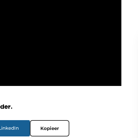
rder.
LinkedIn
Kopieer