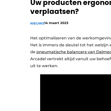
Uw producten ergonomi
Privacy / Cookie statement
verplaatsen?
Vacature aanmelden
Vacatures
14 maart 2023
NIEUWS
Video’s
Het optimaliseren van de werkomgeving 
Het is immers de sleutel tot het welzij
de
pneumatische balancers van Dalme
Arcadel vertrekt altijd vanuit uw behoe
uit te werken.