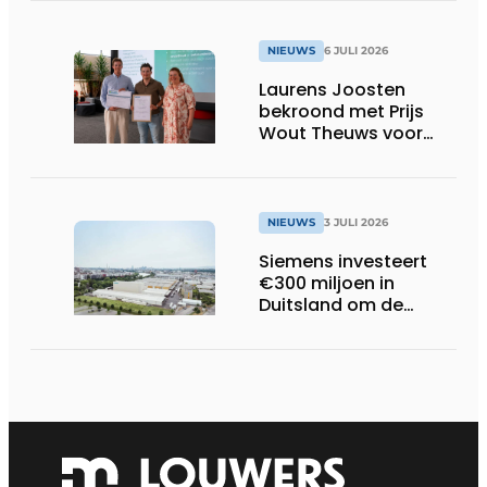
NIEUWS
6 JULI 2026
Laurens Joosten
bekroond met Prijs
Wout Theuws voor
bachelorproef rond
online
trillingsmetingen
NIEUWS
3 JULI 2026
Siemens investeert
€300 miljoen in
Duitsland om de
elektrische
ruggengraat van de
industrieën van
morgen te bouwen