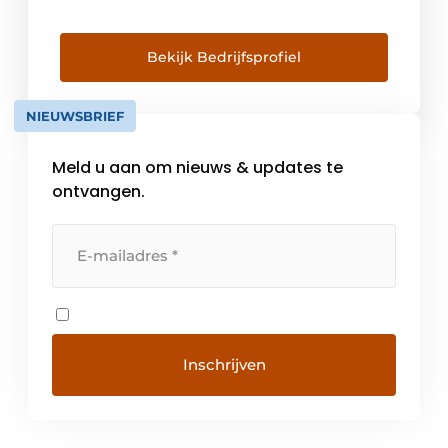
van dempingstechniek, snelheidsregulering
en trillingsdemping. Ook voor
veiligheidsproducten kan men bij ACE
Bekijk Bedrijfsprofiel
terecht. De producten van ACE worden bijna
overal gebruikt: van de zeebodem tot de
NIEUWSBRIEF
ruimte – overal waar bewegende massa’s
veilig geremd of gecontroleerd moeten […]
Meld u aan om nieuws & updates te
ontvangen.