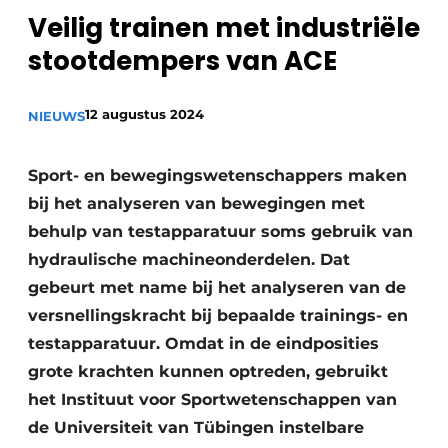
Veilig trainen met industriële
Privacy / Cookie statement
stootdempers van ACE
Vacature aanmelden
Vacatures
12 augustus 2024
NIEUWS
Video’s
Sport- en bewegingswetenschappers maken
bij het analyseren van bewegingen met
behulp van testapparatuur soms gebruik van
hydraulische machineonderdelen. Dat
gebeurt met name bij het analyseren van de
versnellingskracht bij bepaalde trainings- en
testapparatuur. Omdat in de eindposities
grote krachten kunnen optreden, gebruikt
het Instituut voor Sportwetenschappen van
de Universiteit van Tübingen instelbare