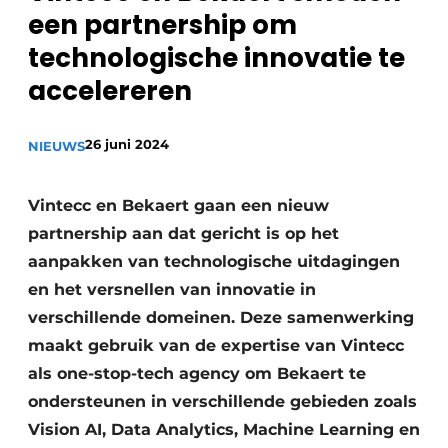
een partnership om
Privacy / Cookie statement
technologische innovatie te
Vacature aanmelden
accelereren
Vacatures
Video’s
26 juni 2024
NIEUWS
Vintecc en Bekaert gaan een nieuw
partnership aan dat gericht is op het
aanpakken van technologische uitdagingen
en het versnellen van innovatie in
verschillende domeinen. Deze samenwerking
maakt gebruik van de expertise van Vintecc
als one-stop-tech agency om Bekaert te
ondersteunen in verschillende gebieden zoals
Vision AI, Data Analytics, Machine Learning en