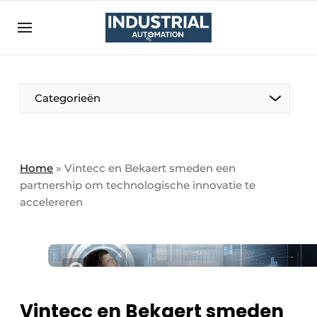
Aanmelden
Algemene voorwaarden
Bedrijven
Aanmelden
Bedankt voor de aanmelding
Categorieën
Bedrijven
Contact
Direct contact
Home
»
Vintecc en Bekaert smeden een
partnership om technologische innovatie te
Eigen content aanleveren
accelereren
Evenement aanmelden
Home
Meest gelezen
Nieuwsbrief
Vintecc en Bekaert smeden
Podcasts