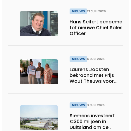
NIEUWS
13 JULI 2026
Hans Seifert benoemd
tot nieuwe Chief Sales
Officer
NIEUWS
6 JULI 2026
Laurens Joosten
bekroond met Prijs
Wout Theuws voor
bachelorproef rond
online
trillingsmetingen
NIEUWS
3 JULI 2026
Siemens investeert
€300 miljoen in
Duitsland om de