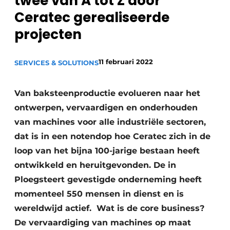
twee van A tot Z door
Privacy / Cookie statement
Ceratec gerealiseerde
Vacature aanmelden
projecten
Vacatures
11 februari 2022
SERVICES & SOLUTIONS
Video’s
Van baksteenproductie evolueren naar het
ontwerpen, vervaardigen en onderhouden
van machines voor alle industriële sectoren,
dat is in een notendop hoe Ceratec zich in de
loop van het bijna 100-jarige bestaan heeft
ontwikkeld en heruitgevonden. De in
Ploegsteert gevestigde onderneming heeft
momenteel 550 mensen in dienst en is
wereldwijd actief. Wat is de core business?
De vervaardiging van machines op maat