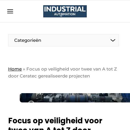
Aanmelden
Algemene voorwaarden
Bedrijven
Aanmelden
Bedankt voor de aanmelding
Categorieën
Bedrijven
Contact
Direct contact
Home
»
Focus op veiligheid voor twee van A tot Z
door Ceratec gerealiseerde projecten
Eigen content aanleveren
Evenement aanmelden
Home
Meest gelezen
Nieuwsbrief
Focus op veiligheid voor
Podcasts