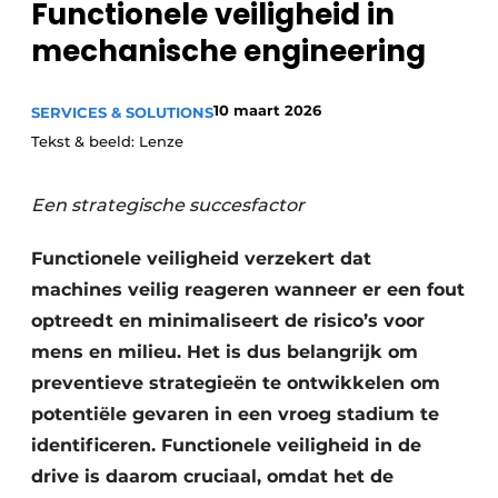
Functionele veiligheid in
Privacy / Cookie statement
mechanische engineering
Vacature aanmelden
Vacatures
10 maart 2026
SERVICES & SOLUTIONS
Video’s
Tekst & beeld: Lenze
Een strategische succesfactor
Functionele veiligheid verzekert dat
machines veilig reageren wanneer er een fout
optreedt en minimaliseert de risico’s voor
mens en milieu. Het is dus belangrijk om
preventieve strategieën te ontwikkelen om
potentiële gevaren in een vroeg stadium te
identificeren. Functionele veiligheid in de
drive is daarom cruciaal, omdat het de