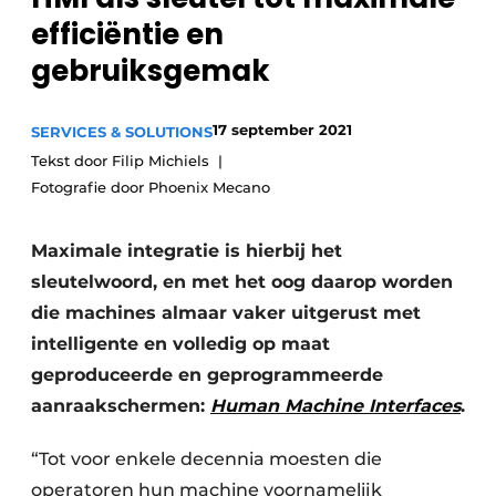
efficiëntie en
Privacy / Cookie statement
gebruiksgemak
Vacature aanmelden
Vacatures
17 september 2021
SERVICES & SOLUTIONS
Video’s
Tekst door Filip Michiels
Fotografie door Phoenix Mecano
Maximale integratie is hierbij het
sleutelwoord, en met het oog daarop worden
die machines almaar vaker uitgerust met
intelligente en volledig op maat
geproduceerde en geprogrammeerde
aanraakschermen:
Human Machine Interfaces
.
“Tot voor enkele decennia moesten die
operatoren hun machine voornamelijk