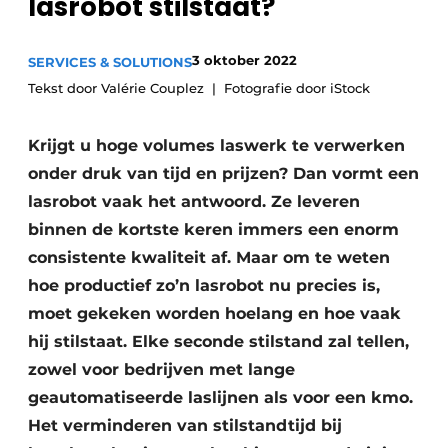
lasrobot stilstaat?
Privacy / Cookie statement
Vacature aanmelden
3 oktober 2022
SERVICES & SOLUTIONS
Tekst door Valérie Couplez
Fotografie door iStock
Vacatures
Video’s
Krijgt u hoge volumes laswerk te verwerken
onder druk van tijd en prijzen? Dan vormt een
lasrobot vaak het antwoord. Ze leveren
binnen de kortste keren immers een enorm
consistente kwaliteit af. Maar om te weten
hoe productief zo’n lasrobot nu precies is,
moet gekeken worden hoelang en hoe vaak
hij stilstaat. Elke seconde stilstand zal tellen,
zowel voor bedrijven met lange
geautomatiseerde laslijnen als voor een kmo.
Het verminderen van stilstandtijd bij