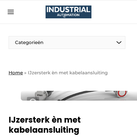
Aanmelden
Algemene voorwaarden
Bedrijven
Aanmelden
Bedankt voor de aanmelding
Categorieën
Bedrijven
Contact
Direct contact
Home
»
IJzersterk èn met kabelaansluiting
Eigen content aanleveren
Evenement aanmelden
Home
Meest gelezen
IJzersterk èn met
Nieuwsbrief
kabelaansluiting
Podcasts