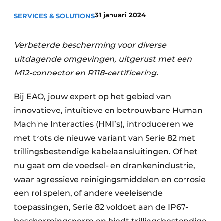
Privacy / Cookie statement
31 januari 2024
SERVICES & SOLUTIONS
Vacature aanmelden
Vacatures
Verbeterde bescherming voor diverse
uitdagende omgevingen, uitgerust met een
Video’s
M12-connector en R118-certificering.
Bij EAO, jouw expert op het gebied van
innovatieve, intuïtieve en betrouwbare Human
Machine Interacties (HMI’s), introduceren we
met trots de nieuwe variant van Serie 82 met
trillingsbestendige kabelaansluitingen. Of het
nu gaat om de voedsel- en drankenindustrie,
waar agressieve reinigingsmiddelen en corrosie
een rol spelen, of andere veeleisende
toepassingen, Serie 82 voldoet aan de IP67-
beschermingsnorm en biedt trillingsbestendige