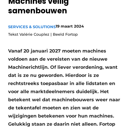
Machines veilig
Privacy / Cookie statement
samenbouwen
Vacature aanmelden
Vacatures
19 maart 2024
SERVICES & SOLUTIONS
Tekst Valérie Couplez | Beeld Fortop
Video’s
Vanaf 20 januari 2027 moeten machines
voldoen aan de vereisten van de nieuwe
Machinerichtlijn. Of liever verordening, want
dat is ze nu geworden. Hierdoor is ze
rechtstreeks toepasbaar in alle lidstaten en
voor alle marktdeelnemers duidelijk. Het
betekent wel dat machinebouwers weer naar
de tekentafel moeten en zien wat de
wijzigingen betekenen voor hun machines.
Gelukkig staan ze daarin niet alleen. Fortop