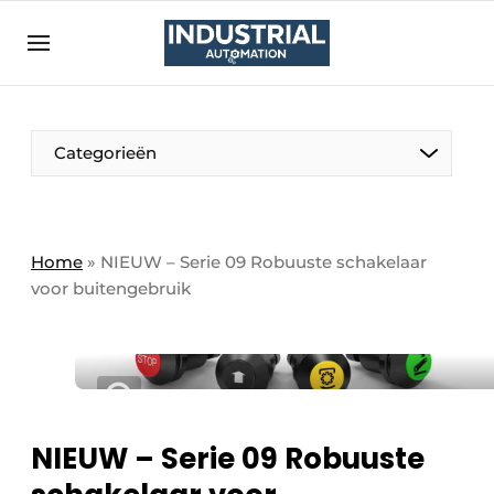
Aanmelden
Algemene voorwaarden
Bedrijven
Aanmelden
Bedankt voor de aanmelding
Categorieën
Bedrijven
Contact
Direct contact
Home
»
NIEUW – Serie 09 Robuuste schakelaar
voor buitengebruik
Eigen content aanleveren
Evenement aanmelden
Home
Meest gelezen
Nieuwsbrief
NIEUW – Serie 09 Robuuste
Podcasts