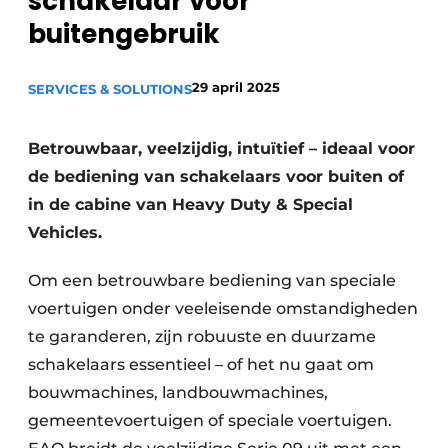
schakelaar voor
Privacy / Cookie statement
buitengebruik
Vacature aanmelden
29 april 2025
SERVICES & SOLUTIONS
Vacatures
Video’s
Betrouwbaar, veelzijdig, intuïtief – ideaal voor
de bediening van schakelaars voor buiten of
in de cabine van Heavy Duty & Special
Vehicles.
Om een betrouwbare bediening van speciale
voertuigen onder veeleisende omstandigheden
te garanderen, zijn robuuste en duurzame
schakelaars essentieel – of het nu gaat om
bouwmachines, landbouwmachines,
gemeentevoertuigen of speciale voertuigen.