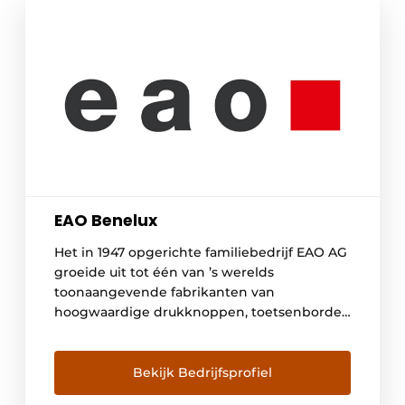
EAO Benelux
Het in 1947 opgerichte familiebedrijf EAO AG
groeide uit tot één van ’s werelds
toonaangevende fabrikanten van
hoogwaardige drukknoppen, toetsenborden
en geavanceerde besturingselementen tot
en met complete HMI besturingspanelen en
HMI systemen. Met meer dan 600 betrokken
Bekijk Bedrijfsprofiel
medewerkers kan EAO terugvallen op een