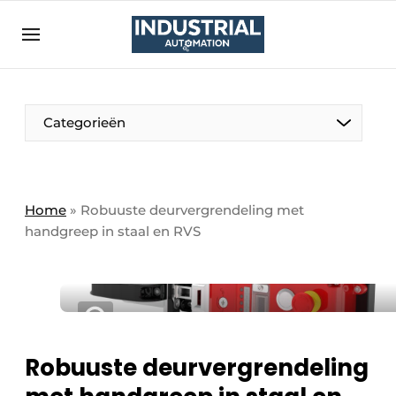
Aanmelden
Algemene voorwaarden
Bedrijven
Aanmelden
Bedankt voor de aanmelding
Categorieën
Bedrijven
Contact
Direct contact
Home
»
Robuuste deurvergrendeling met
handgreep in staal en RVS
Eigen content aanleveren
Evenement aanmelden
Home
Meest gelezen
Nieuwsbrief
Robuuste deurvergrendeling
Podcasts