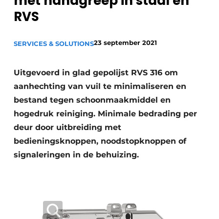
met handgreep in staal en
Privacy / Cookie statement
RVS
Vacature aanmelden
23 september 2021
SERVICES & SOLUTIONS
Vacatures
Video’s
Uitgevoerd in glad gepolijst RVS 316 om
aanhechting van vuil te minimaliseren en
bestand tegen schoonmaakmiddel en
hogedruk reiniging. Minimale bedrading per
deur door uitbreiding met
bedieningsknoppen, noodstopknoppen of
signaleringen in de behuizing.