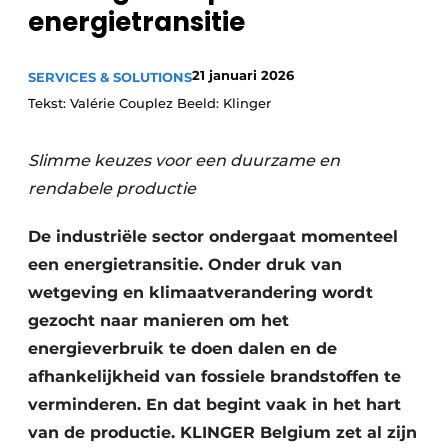
energietransitie
Privacy / Cookie statement
Vacature aanmelden
21 januari 2026
SERVICES & SOLUTIONS
Vacatures
Tekst: Valérie Couplez Beeld: Klinger
Video’s
Slimme keuzes voor een duurzame en
rendabele productie
De industriële sector ondergaat momenteel
een energietransitie. Onder druk van
wetgeving en klimaatverandering wordt
gezocht naar manieren om het
energieverbruik te doen dalen en de
afhankelijkheid van fossiele brandstoffen te
verminderen. En dat begint vaak in het hart
van de productie. KLINGER Belgium zet al zijn