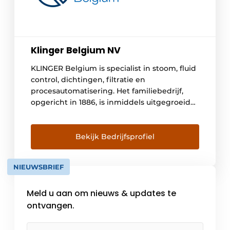
Klinger Belgium NV
KLINGER Belgium is specialist in stoom, fluid
control, dichtingen, filtratie en
procesautomatisering. Het familiebedrijf,
opgericht in 1886, is inmiddels uitgegroeid
tot een wereldwijd actieve groep van
individuele welvarende en professionele
bedrijven. Aangezien innovatie een
Bekijk Bedrijfsprofiel
belangrijke pijler is, investeert KLINGER veel
in onderzoek en ontwikkeling, met als
NIEUWSBRIEF
resultaat een uitgebreid assortiment
technische producten en services. Denk […]
Meld u aan om nieuws & updates te
ontvangen.