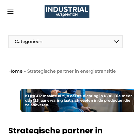
Aanmelden
Algemene voorwaarden
Bedrijven
Aanmelden
Bedankt voor de aanmelding
Categorieën
Bedrijven
Contact
Direct contact
Home
»
Strategische partner in energietransitie
Eigen content aanleveren
Evenement aanmelden
KLINGER maakte al zijn eerste dichting in 1898. Die meer
Home
dan 125 jaar ervaring laat zich voelen in de producten die
ze afleveren.
Meest gelezen
Nieuwsbrief
Strategische partner in
Podcasts