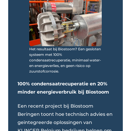
Het resultaat bij Biostoom? Een gesloten
systeem met 100%
condensaatrecuperatie, minimaal water-
en energieverlies, en geen risico op
zuurstofcorrosie.
100% condensaatrecuperatie en 20%
minder energieverbruik bij Biostoom
Een recent project bij Biostoom
Beringen toont hoe technisch advies en
geïntegreerde oplos­singen van
KLINGER Belgium bedrijven helpen om