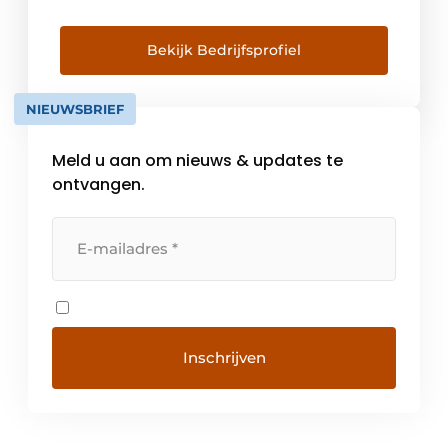
het antwoord. WAT WE DOEN: We
begeleiden uw business case en werken
deze uit tot een technische oplossing. We
Bekijk Bedrijfsprofiel
ontwikkelen en bouwen
hoogtechnologische machines op maat van
NIEUWSBRIEF
uw bedrijf. We retrofitten […]
Meld u aan om nieuws & updates te
ontvangen.