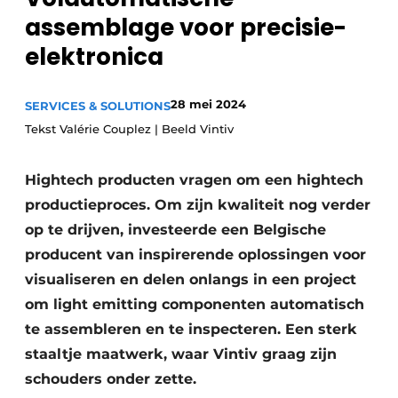
assemblage voor precisie-
Privacy / Cookie statement
elektronica
Vacature aanmelden
Vacatures
28 mei 2024
SERVICES & SOLUTIONS
Video’s
Tekst Valérie Couplez | Beeld Vintiv
Hightech producten vragen om een hightech
productieproces. Om zijn kwaliteit nog verder
op te drijven, investeerde een Belgische
producent van inspirerende oplossingen voor
visualiseren en delen onlangs in een project
om light emitting componenten automatisch
te assembleren en te inspecteren. Een sterk
staaltje maatwerk, waar Vintiv graag zijn
schouders onder zette.