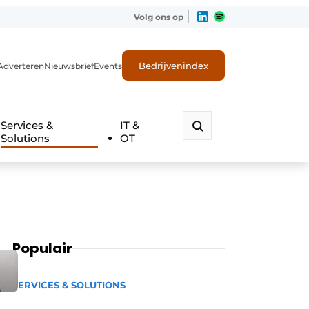
Volg ons op
Bedrijvenindex
Adverteren
Nieuwsbrief
Events
Services &
IT &
Solutions
OT
Populair
SERVICES & SOLUTIONS