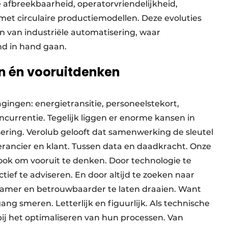
e afbreekbaarheid, operatorvriendelijkheid,
met circulaire productiemodellen. Deze evoluties
en van industriële automatisering, waar
d in hand gaan.
n én vooruitdenken
gingen: energietransitie, personeelstekort,
currentie. Tegelijk liggen er enorme kansen in
isering. Verolub gelooft dat samenwerking de sleutel
erancier en klant. Tussen data en daadkracht. Onze
ook om vooruit te denken. Door technologie te
ief te adviseren. En door altijd te zoeken naar
amer en betrouwbaarder te laten draaien. Want
tgang smeren. Letterlijk en figuurlijk. Als technische
ij het optimaliseren van hun processen. Van