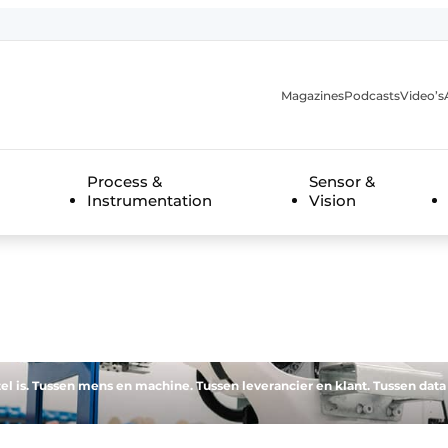
Magazines
Podcasts
Video’s
anmelding
Process &
Sensor &
Instrumentation
Vision
l is. Tussen mens en machine. Tussen leverancier en klant. Tussen data