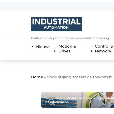
Aanmelden
Algemene voorwaarden
Bedrijven
Aanmelden
Bedankt voor de a
Platform over productie- en procesautomatisering
Bedrijven
Motion &
Control &
Nieuws
Contact
Drives
Network
Direct contact
Eigen content aanleveren
Evenement aanmelden
Home
»
Vooruitgang smeert de toekomst
Home
Meest gelezen
Verolub gelooft dat samenwerking de sleute
en daadkracht.
Nieuwsbrief
Podcasts