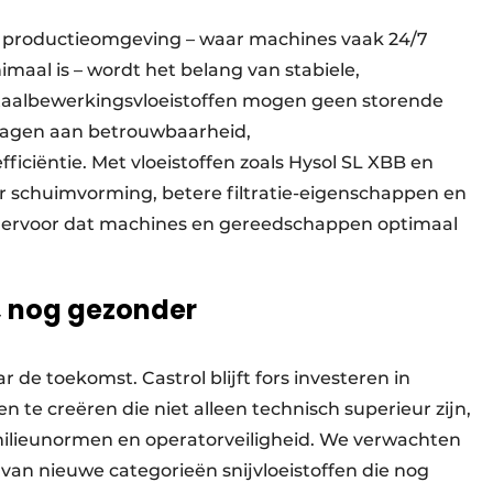
 productie­omgeving – waar machines vaak 24/7
maal is – wordt het belang van stabiele,
taalbewerkingsvloeistoffen mogen geen storende
jdragen aan betrouwbaarheid,
ficiëntie. Met vloeistoffen zoals Hysol SL XBB en
er schuimvorming, betere filtratie-eigenschappen en
en ervoor dat machines en gereedschappen optimaal
, nog gezonder
 de toekomst. Castrol blijft fors investeren in
te creëren die niet alleen technisch superieur zijn,
ilieunormen en operatorveiligheid. We verwachten
an nieuwe categorieën snijvloeistoffen die nog