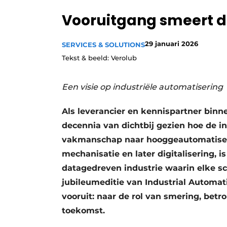
Privacy / Cookie statement
Vooruitgang smeert 
Vacature aanmelden
29 januari 2026
SERVICES & SOLUTIONS
Vacatures
Tekst & beeld: Verolub
Video’s
Een visie op industriële automatisering
Als leverancier en kennispartner binn
decennia van dichtbij gezien hoe de i
vakmanschap naar hooggeautomatise
mechanisatie en later digitalisering, 
datagedreven industrie waarin elke s
jubileumeditie van Industrial Automati
vooruit: naar de rol van smering, bet
toekomst.