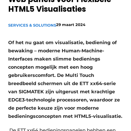
HTML5 Visualisaties
Privacy / Cookie statement
Vacature aanmelden
29 maart 2024
SERVICES & SOLUTIONS
Vacatures
Video’s
Of het nu gaat om visualisatie, bediening of
bewaking – moderne Human-Machine-
Interfaces maken slimme bedienings
concepten mogelijk met een hoog
gebruikerscomfort. De Multi Touch
breedbeeld schermen uit de ETT xx64-serie
van SIGMATEK zijn uitgerust met krachtige
EDGE3-technologie processoren, waardoor ze
de perfecte keuze zijn voor moderne
bedieningsconcepten met HTML5-visualisatie.
De ETT xx64 bedieningspanelen hebben een