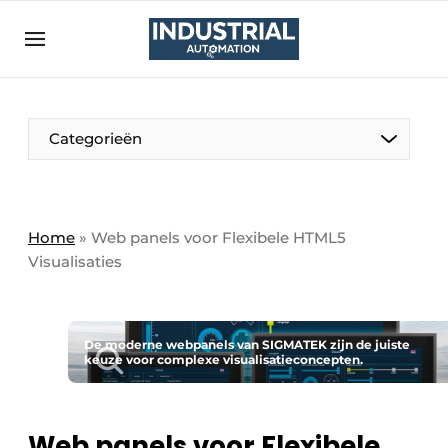
Aanmelden
Algemene voorwaarden
Bedrijven
Aanmelden
Bedankt voor de aanmelding
Categorieën
Bedrijven
Contact
Direct contact
Home
»
Web panels voor Flexibele HTML5
Visualisaties
Eigen content aanleveren
Evenement aanmelden
Home
De moderne webpanels van SIGMATEK zijn de juiste
keuze voor complexe visualisatieconcepten.
Meest gelezen
Nieuwsbrief
Podcasts
Web panels voor Flexibele