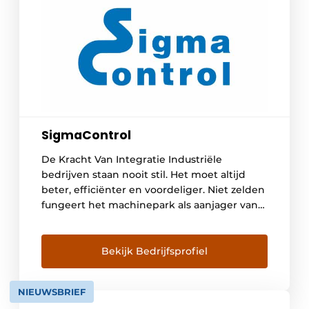
SigmaControl
De Kracht Van Integratie Industriële
bedrijven staan nooit stil. Het moet altijd
beter, efficiënter en voordeliger. Niet zelden
fungeert het machinepark als aanjager van
die evolutie. Machinebouwers voor
industriële toepassingen moeten mee in die
ontwikkelingen. Met SigmaControl heeft u
Bekijk Bedrijfsprofiel
een partner die uw business begrijpt. En die
u in staat stelt om uw machines optimaal […]
NIEUWSBRIEF