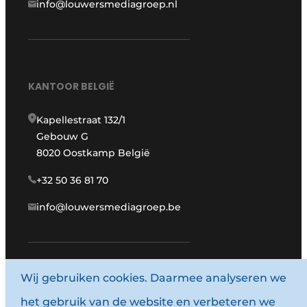
info@louwersmediagroep.nl
KANTOOR BELGIË
Kapellestraat 132/1
Gebouw G
8020 Oostkamp België
+32 50 36 81 70
info@louwersmediagroep.be
Wij gebruiken cookies. Daarmee analyseren we
www.louwersmediagroep.com
het gebruik van de website en verbeteren we
© 1987 - 2026 Louwersmediagroep.