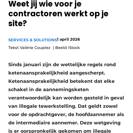
Weet jij wie voor je
Privacy / Cookie statement
contractoren werkt op je
Vacature aanmelden
site?
Vacatures
Video’s
1 april 2026
SERVICES & SOLUTIONS
Tekst Valérie Couplez | Beeld iStock
Sinds januari zijn de wettelijke regels rond
ketenaansprakelijkheid aangescherpt.
Ketenaan­sprakelijkheid betekent dat elke
schakel in de aannemingsketen
verantwoordelijk kan worden gesteld in geval
van illegale tewerkstelling. Dat geldt zowel
voor de opdrachtgever, de hoofdaannemer als
de intermediaire aannemer. Deze wetgeving
is er oorspronkelijk gekomen om illegale