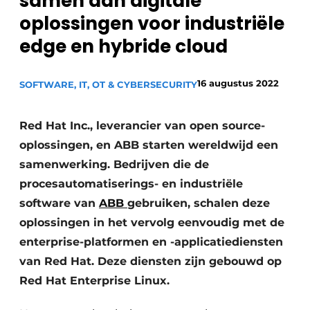
samen aan digitale
Privacy / Cookie statement
oplossingen voor industriële
Vacature aanmelden
edge en hybride cloud
Vacatures
16 augustus 2022
SOFTWARE, IT, OT & CYBERSECURITY
Video’s
Red Hat Inc., leverancier van open source-
oplossingen, en ABB starten wereldwijd een
samenwerking. Bedrijven die de
procesautomatiserings- en industriële
software van
ABB
gebruiken, schalen deze
oplossingen in het vervolg eenvoudig met de
enterprise-platformen en -applicatiediensten
van Red Hat. Deze diensten zijn gebouwd op
Red Hat Enterprise Linux.