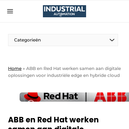
Aanmelden
Algemene voorwaarden
Bedrijven
Aanmelden
Bedankt voor de aanmelding
Categorieën
Bedrijven
Contact
Direct contact
Home
»
ABB en Red Hat werken samen aan digitale
oplossingen voor industriële edge en hybride cloud
Eigen content aanleveren
Evenement aanmelden
Home
Meest gelezen
Nieuwsbrief
ABB en Red Hat werken
Podcasts