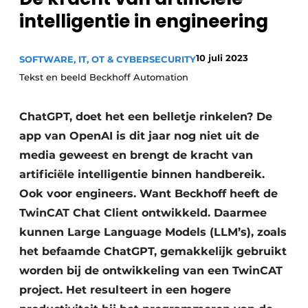
intelligentie in engineering
Privacy / Cookie statement
Vacature aanmelden
10 juli 2023
SOFTWARE, IT, OT & CYBERSECURITY
Vacatures
Tekst en beeld Beckhoff Automation
Video’s
ChatGPT, doet het een belletje rinkelen? De
app van OpenAI is dit jaar nog niet uit de
media geweest en brengt de kracht van
artificiële intelligentie binnen handbereik.
Ook voor engineers. Want Beckhoff heeft de
TwinCAT Chat Client ontwikkeld. Daarmee
kunnen Large Language Models (LLM’s), zoals
het befaamde ChatGPT, gemakkelijk gebruikt
worden bij de ontwikkeling van een TwinCAT
project. Het resulteert in een hogere