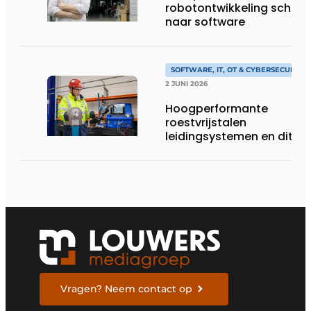
robotontwikkeling schuift
naar software
SOFTWARE, IT, OT & CYBERSECURITY
2 JUNI 2026
Hoogperformante
roestvrijstalen
leidingsystemen en dito
procesopvolging
Vragen? Neem contact op