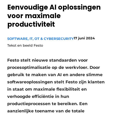
Eenvoudige AI oplossingen
Privacy / Cookie statement
voor maximale
Vacature aanmelden
productiviteit
Vacatures
Video’s
17 juni 2024
SOFTWARE, IT, OT & CYBERSECURITY
Tekst en beeld Festo
Festo stelt nieuwe standaarden voor
procesoptimalisatie op de werkvloer. Door
gebruik te maken van AI en andere slimme
softwareoplossingen stelt Festo zijn klanten
in staat om maximale flexibiliteit en
verhoogde efficiëntie in hun
productieprocessen te bereiken. Een
aanzienlijke toename van de totale