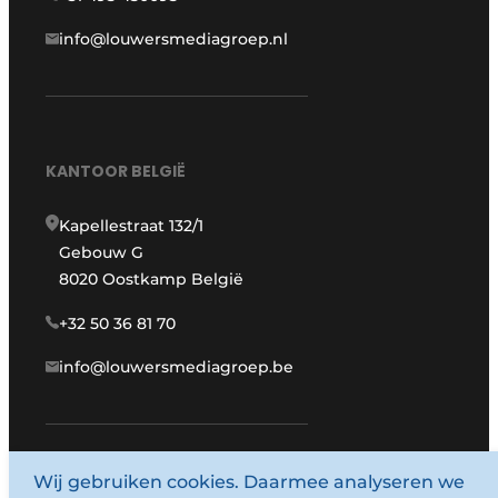
info@louwersmediagroep.nl
KANTOOR BELGIË
Kapellestraat 132/1
Gebouw G
8020 Oostkamp België
+32 50 36 81 70
info@louwersmediagroep.be
Wij gebruiken cookies. Daarmee analyseren we
www.louwersmediagroep.com