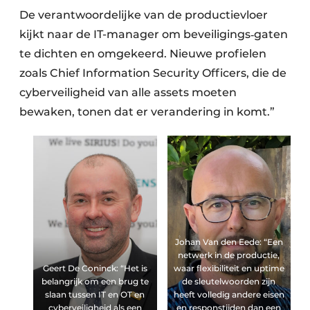
De verantwoordelijke van de productievloer
kijkt naar de IT-manager om beveiligings‑gaten
te dichten en omgekeerd. Nieuwe profielen
zoals Chief Information Security Officers, die de
cyberveiligheid van alle assets moeten
bewaken, tonen dat er verandering in komt.”
Johan Van den Eede: “Een
netwerk in de productie,
Geert De Coninck: “Het is
waar flexibiliteit en uptime
belangrijk om een brug te
de sleutelwoorden zijn
slaan tussen IT en OT en
heeft volledig andere eisen
cyberveiligheid als een
en responstijden dan een