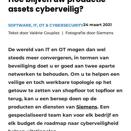
assets cyberveilig?
Privacy / Cookie statement
Vacature aanmelden
24 maart 2021
SOFTWARE, IT, OT & CYBERSECURITY
Vacatures
Tekst door Valérie Couplez
Fotografie door Siemens
Video’s
De wereld van IT en OT mogen dan wel
steeds meer convergeren, in termen van
beveiliging doet u er goed aan twee aparte
netwerken te behouden. Om u te helpen een
veilige en toch werkbare topologie op het
getouw te zetten van shopfloor tot topfloor en
terug, kan u een beroep doen op de
producten en diensten van
Siemens
. Een
gespecialiseerd team kan voor elk bedrijf en
elk budget de roadmap naar cyberveiligheid