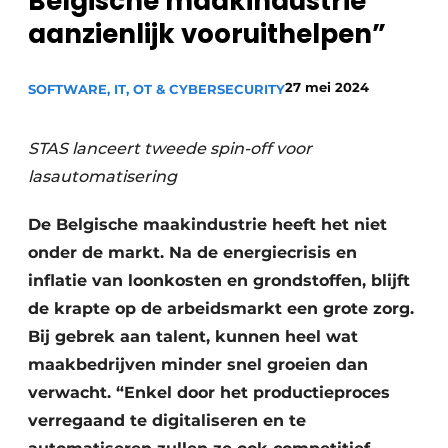
Belgische maakindustrie
Privacy / Cookie statement
aanzienlijk vooruithelpen”
Vacature aanmelden
27 mei 2024
SOFTWARE, IT, OT & CYBERSECURITY
Vacatures
Video’s
STAS lanceert tweede spin-off voor
lasautomatisering
De Belgische maakindustrie heeft het niet
onder de markt. Na de energiecrisis en
inflatie van loonkosten en grondstoffen, blijft
de krapte op de arbeidsmarkt een grote zorg.
Bij gebrek aan talent, kunnen heel wat
maakbedrijven minder snel groeien dan
verwacht. “Enkel door het productieproces
verregaand te digitaliseren en te