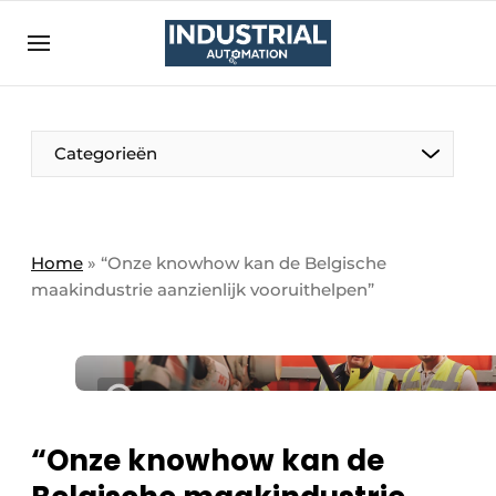
Aanmelden
Algemene voorwaarden
Bedrijven
Aanmelden
Bedankt voor de aanmelding
Categorieën
Bedrijven
Contact
Direct contact
Home
»
“Onze knowhow kan de Belgische
maakindustrie aanzienlijk vooruithelpen”
Eigen content aanleveren
Evenement aanmelden
Home
Meest gelezen
Nieuwsbrief
“Onze knowhow kan de
Podcasts