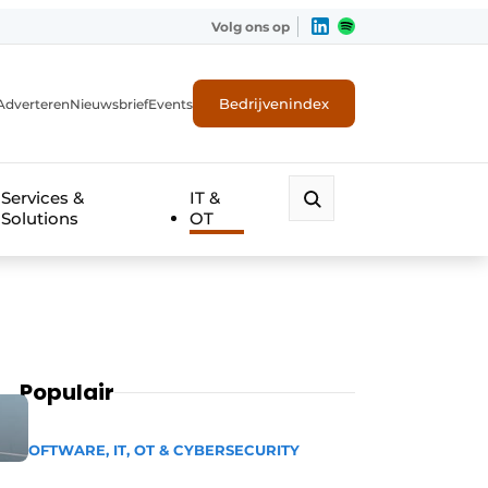
Volg ons op
Bedrijvenindex
Adverteren
Nieuwsbrief
Events
Services &
IT &
Solutions
OT
Populair
SOFTWARE, IT, OT & CYBERSECURITY