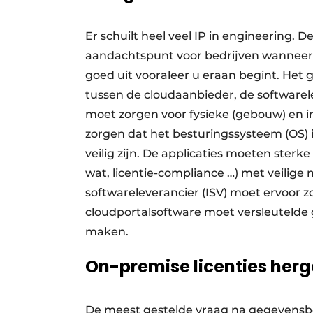
Er schuilt heel veel IP in engineering. D
aandachtspunt voor bedrijven wanneer ze 
goed uit vooraleer u eraan begint. He
tussen de cloudaanbieder, de softwarel
moet zorgen voor fysieke (gebouw) en 
zorgen dat het besturingssysteem (OS) i
veilig zijn. De applicaties moeten ster
wat, licentie-compliance …) met veilige
softwareleverancier (ISV) moet ervoor z
cloudportalsoftware moet versleuteld
maken.
On-premise licenties herg
De meest gestelde vraag na gegevensbeve