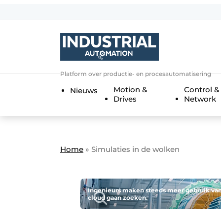
Aanmelden
Algemene voorwaarden
Bedrijven
Aanmelden
Bedankt voor de a
Platform over productie- en procesautomatisering
Bedrijven
Motion &
Control &
Nieuws
Contact
Drives
Network
Direct contact
Eigen content aanleveren
Evenement aanmelden
Home
»
Simulaties in de wolken
Home
Meest gelezen
Ingenieurs maken steeds meer gebruik van 
cloud gaan zoeken.
Nieuwsbrief
Podcasts