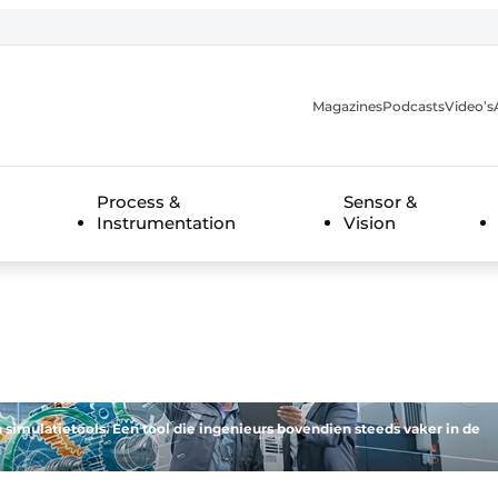
Magazines
Podcasts
Video’s
anmelding
Process &
Sensor &
Instrumentation
Vision
simulatietools. Een tool die ingenieurs bovendien steeds vaker in de