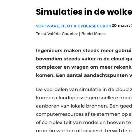
Privacy / Cookie statement
Simulaties in de wolk
Vacature aanmelden
20 maart
SOFTWARE, IT, OT & CYBERSECURITY
Vacatures
Tekst Valérie Couplez | Beeld iStock
Video’s
Ingenieurs maken steeds meer gebruik 
bovendien steeds vaker in de cloud g
complexer en vragen om meer rekenkr
komen. Een aantal aandachtspunten vo
De voordelen van simulatie in de cloud
kunnen cloudoplossingen snellere draai
aanboren van lokale bronnen. Een goed 
computerresources af te stemmen op si
of complexiteit van modellen hoeven te
grondig worden uitgevoerd, terwijl de p