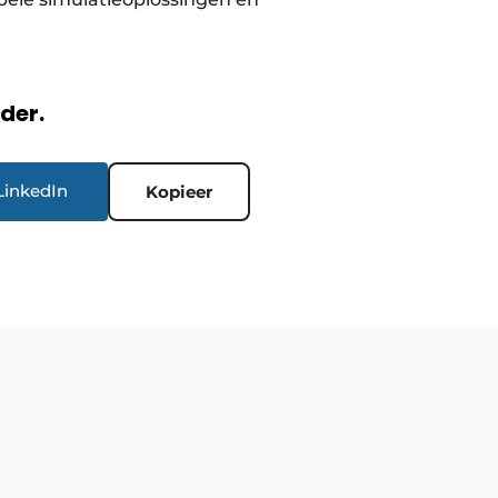
rder.
LinkedIn
Kopieer