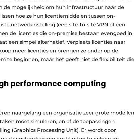
en de mogelijkheid om hun infrastructuur naar de
lissen hoe ze hun licentiemiddelen tussen on-
ste netwerkinstelling (een site-to-site VPN of een
nnen de licenties die on-premise bestaan evengoed in
t een simpel alternatief. Verplaats licenties naar
 koop meer licenties en brengen ze onder op de
 te beginnen, maar het geeft niet de flexibiliteit die
high performance computing
ëren naargelang een organisatie zeer grote modellen
tietaken moet simuleren, en of de toepassingen
ling (Graphics Processing Unit). Er wordt door
hmarkingstandaarden om klanten te helpen de