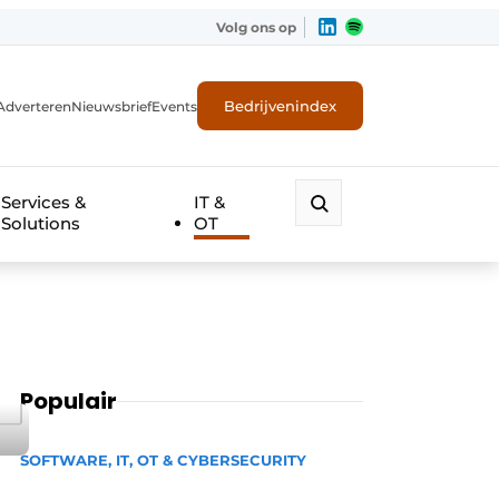
Volg ons op
Bedrijvenindex
Adverteren
Nieuwsbrief
Events
Services &
IT &
Solutions
OT
Populair
SOFTWARE, IT, OT & CYBERSECURITY