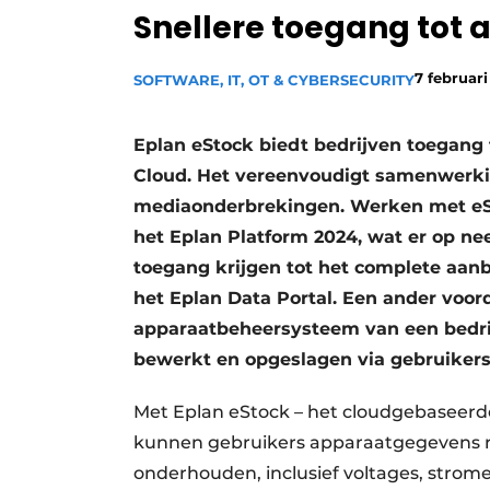
Snellere toegang tot
Privacy / Cookie statement
Vacature aanmelden
7 februar
SOFTWARE, IT, OT & CYBERSECURITY
Vacatures
Video’s
Eplan eStock biedt bedrijven toegang 
Cloud. Het vereenvoudigt samenwerkin
mediaonderbrekingen. Werken met eS
het Eplan Platform 2024, wat er op n
toegang krijgen tot het complete aanb
het Eplan Data Portal. Een ander voorde
apparaatbeheersysteem van een bedri
bewerkt en opgeslagen via gebruiker
Met Eplan eStock – het cloudgebaseerd
kunnen gebruikers apparaatgegevens r
onderhouden, inclusief voltages, strom