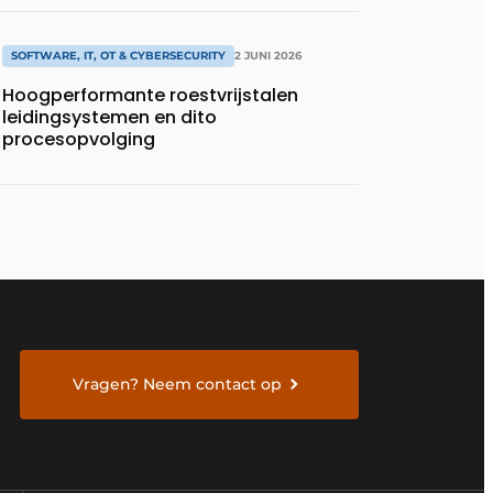
SOFTWARE, IT, OT & CYBERSECURITY
2 JUNI 2026
Hoogperformante roestvrijstalen
leidingsystemen en dito
procesopvolging
Vragen? Neem contact op