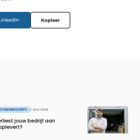
LinkedIn
Kopieer
& CYBERSECURITY
2 JULI 2026
rliest jouw bedrijf aan
oplevert?