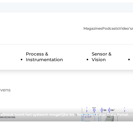
Magazines
Podcasts
Video’s
anmelding
Process &
Sensor &
Instrumentation
Vision
evens
 eStock toont het systeem mogelijke treffers in het Eplan Data Portal.