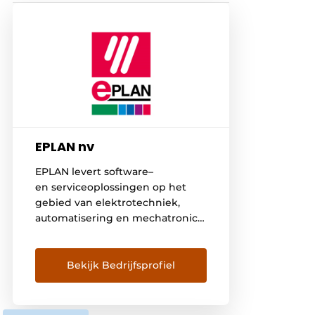
EPLAN nv
EPLAN levert software–
en serviceoplossingen op het
gebied van elektrotechniek,
automatisering en mechatronica.
Het bedrijf ontwikkelt
toonaangevende
engineeringssoftware voor
Bekijk Bedrijfsprofiel
machine- en bordenbouwers.
EPLAN is de ideale partner om
uitdagende