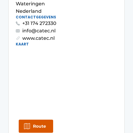
Wateringen
Privacy / Cookie statement
Nederland
Vacature aanmelden
CONTACTGEGEVENS
+31 174 272330
Vacatures
info@catec.nl
Video’s
www.catec.nl
KAART
Route