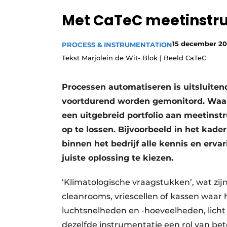
Privacy / Cookie statement
Met CaTeC meetinstru
Vacature aanmelden
15 december 2
PROCESS & INSTRUMENTATION
Vacatures
Tekst Marjolein de Wit- Blok | Beeld CaTeC
Video’s
Processen automatiseren is uitsluite
voortdurend worden gemonitord. Waar
een uitgebreid portfolio aan meetins
op te lossen. Bijvoorbeeld in het kader
binnen het bedrijf alle kennis en erva
juiste oplossing te kiezen.
‘Klimatologische vraagstukken’, wat zijn
cleanrooms, vriescellen of kassen waar 
luchtsnelheden en -hoeveelheden, licht 
dezelfde instrumentatie een rol van be