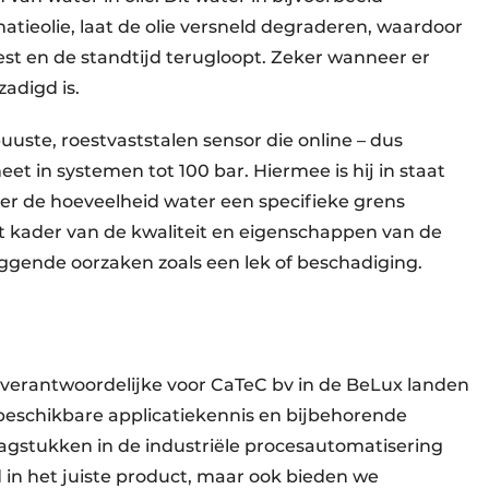
matieolie, laat de olie versneld degraderen, waardoor
st en de standtijd terugloopt. Zeker wanneer er
zadigd is.
uuste, roestvaststalen sensor die online – dus
eet in systemen tot 100 bar. Hiermee is hij in staat
eer de hoeveelheid water een specifieke grens
het kader van de kwaliteit en eigenschappen van de
liggende oorzaken zoals een lek of beschadiging.
pverantwoordelijke voor CaTeC bv in de BeLux landen
 beschikbare applicatiekennis en bijbehorende
aagstukken in de industriële procesautomatisering
d in het juiste product, maar ook bieden we