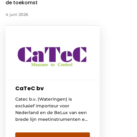
de toekomst
4 juni 2026
CaTeC bv
Catec b.v. (Wateringen) is
exclusief importeur voor
Nederland en de BeLux van een
brede lijn meetinstrumenten en
sensoren. De kern van de
instrumentatie is gericht op het