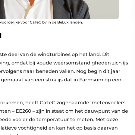
woordelijke voor CaTeC bv in de BeLux landen.
d
ste deel van de windturbines op het land. Dit
ving, omdat bij koude weersomstandigheden zich ijs
rvolgens naar beneden vallen. Nog begin dit jaar
 gemaakt van een stuk ijs dat in Farmsum op een
 voorkomen, heeft CaTeC zogenaamde ‘meteovoelers’
en – EE260 – zijn in staat om het dauwpunt van de
eede voeler de temperatuur te meten. Met deze
atieve vochtigheid en kan het op basis daarvan