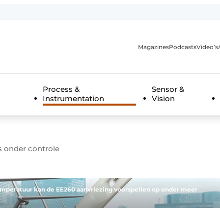
Magazines
Podcasts
Video’s
anmelding
Process &
Sensor &
Instrumentation
Vision
 onder controle
mperatuur kan de EE260 aanvriezing voorspellen op onder meer