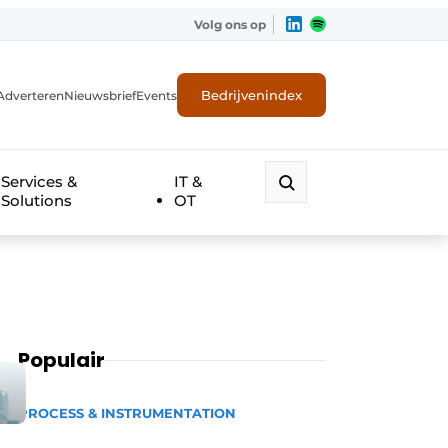
Volg ons op
Bedrijvenindex
Adverteren
Nieuwsbrief
Events
Services &
IT &
Solutions
OT
Populair
PROCESS & INSTRUMENTATION