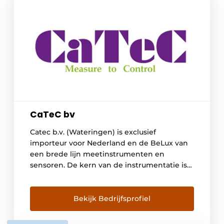
CaTeC bv
Catec b.v. (Wateringen) is exclusief
importeur voor Nederland en de BeLux van
een brede lijn meetinstrumenten en
sensoren. De kern van de instrumentatie is
gericht op het meten van klimaat
parameters en het registreren en analyseren
van meetsignalen. De instrumentatie kent
Bekijk Bedrijfsprofiel
sensoren en transmitters voor ;
industriële-,binnenklimaat, meteorologische