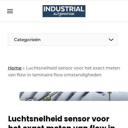
Aanmelden
Algemene voorwaarden
Bedrijven
Aanmelden
Bedankt voor de aanmelding
Categorieën
Bedrijven
Contact
Direct contact
Home
»
Luchtsnelheid sensor voor het exact meten
van flow in laminaire flow omstandigheden
Eigen content aanleveren
Evenement aanmelden
Home
Meest gelezen
Nieuwsbrief
Luchtsnelheid sensor voor
Podcasts