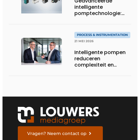
Geavanceerde
intelligente
pomptechnologie:
precisie, controle en
flexibiliteit van KNF
PROCESS & INSTRUMENTATION
21 MEI 2026
Intelligente pompen
reduceren
complexiteit en
verhogen
procescontrole
Vragen? Neem contact op