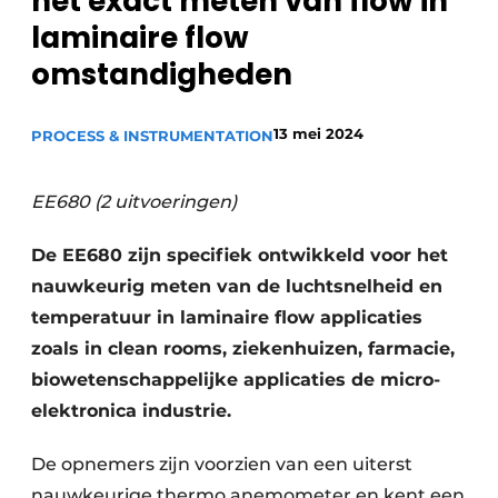
het exact meten van flow in
Privacy / Cookie statement
laminaire flow
Vacature aanmelden
omstandigheden
Vacatures
13 mei 2024
PROCESS & INSTRUMENTATION
Video’s
EE680 (2 uitvoeringen)
De EE680 zijn specifiek ontwikkeld voor het
nauwkeurig meten van de luchtsnelheid en
temperatuur in laminaire flow applicaties
zoals in clean rooms, ziekenhuizen, farmacie,
biowetenschappelijke applicaties de micro-
elektronica industrie.
De opnemers zijn voorzien van een uiterst
nauwkeurige thermo anemometer en kent een