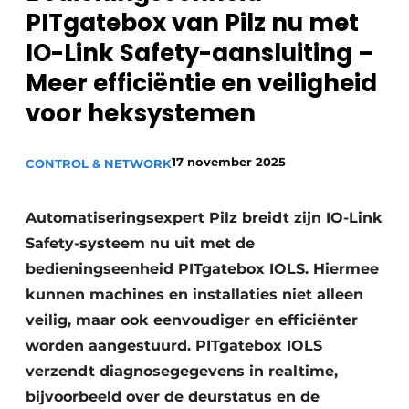
PITgatebox van Pilz nu met
Privacy / Cookie statement
IO-Link Safety-aansluiting –
Vacature aanmelden
Meer efficiëntie en veiligheid
Vacatures
voor heksystemen
Video’s
17 november 2025
CONTROL & NETWORK
Automatiseringsexpert Pilz breidt zijn IO-Link
Safety-systeem nu uit met de
bedieningseenheid PITgatebox IOLS. Hiermee
kunnen machines en installaties niet alleen
veilig, maar ook eenvoudiger en efficiënter
worden aangestuurd. PITgatebox IOLS
verzendt diagnosegegevens in realtime,
bijvoorbeeld over de deurstatus en de