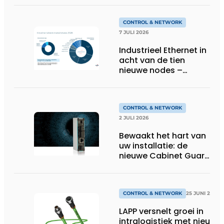
CONTROL & NETWORK
7 JULI 2026
Industrieel Ethernet in
acht van de tien
nieuwe nodes –
Terugloop van
veldbussen gaat
sneller volgens de
jaarlijkse analyse van
CONTROL & NETWORK
HMS Networks
2 JULI 2026
Bewaakt het hart van
uw installatie: de
nieuwe Cabinet Guard
van Helmholz
CONTROL & NETWORK
25 JUNI 2026
LAPP versnelt groei in
intralogistiek met nieuwe