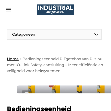
Aanmelden
Algemene voorwaarden
Bedrijven
Aanmelden
Bedankt voor de aanmelding
Categorieën
Bedrijven
Contact
Direct contact
Home
»
Bedieningseenheid PITgatebox van Pilz nu
met IO-Link Safety-aansluiting – Meer efficiëntie en
Eigen content aanleveren
veiligheid voor heksystemen
Evenement aanmelden
Home
Meest gelezen
Nieuwsbrief
Bedieningseenheid
Podcasts