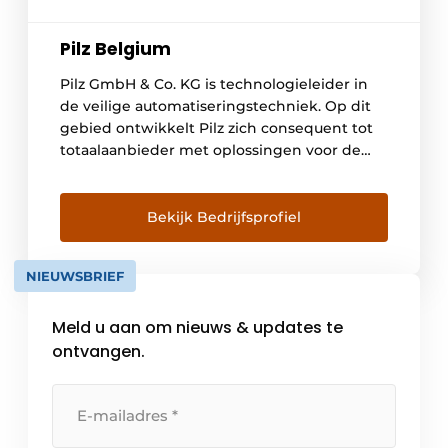
Pilz Belgium
Pilz GmbH & Co. KG is technologieleider in
de veilige automatiseringstechniek. Op dit
gebied ontwikkelt Pilz zich consequent tot
totaalaanbieder met oplossingen voor de
veiligheids- en automatiseringstechniek. Het
doel van Pilz is om machines en installaties
zodanig te automatiseren dat de veiligheid
Bekijk Bedrijfsprofiel
van mens, machine en milieu altijd is
gegarandeerd. Het hoofdkantoor van Pilz
NIEUWSBRIEF
bevindt […]
Meld u aan om nieuws & updates te
ontvangen.