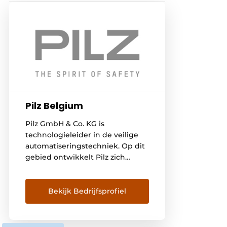
Pilz Belgium
Pilz GmbH & Co. KG is
technologieleider in de veilige
automatiseringstechniek. Op dit
gebied ontwikkelt Pilz zich
consequent tot totaalaanbieder
met oplossingen voor de
veiligheids- en
Bekijk Bedrijfsprofiel
automatiseringstechniek. Het
doel van Pilz is om machines en
installaties zodanig te