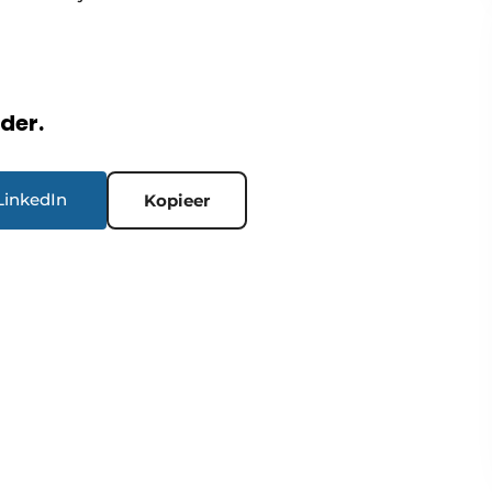
rder.
LinkedIn
Kopieer