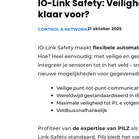
IO-Link Safety: Veilighe
Privacy / Cookie statement
klaar voor?
Vacature aanmelden
Vacatures
21 oktober 2025
CONTROL & NETWORK
Video’s
IO-Link Safety maakt
flexibele automa
Hoe? Heel eenvoudig: met veilige en g
integreer je sensoren tot in het veld – sn
nieuwe mogelijkheden voor gegevensdia
Veilige punt-tot-punt-communicatie
Wereldwijd gestandaardiseerd in I
Maximale veiligheid tot PL e volge
Veldbusonafhankelijk
Profiteer van
de expertise van PILZ
als
Link-Safety-standaard. Pilz biedt het 