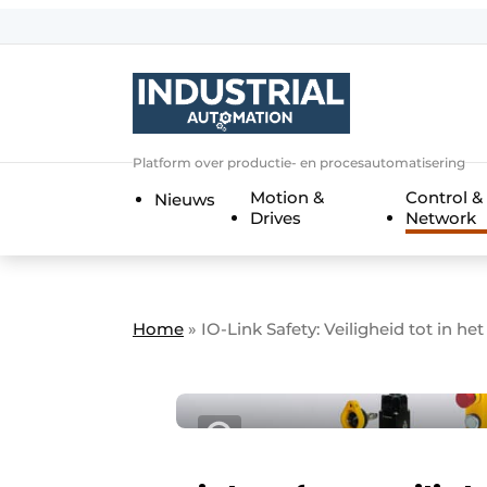
Aanmelden
Algemene voorwaarden
Bedrijven
Aanmelden
Bedankt voor de a
Platform over productie- en procesautomatisering
Bedrijven
Motion &
Control &
Nieuws
Contact
Drives
Network
Direct contact
Eigen content aanleveren
Evenement aanmelden
Home
»
IO-Link Safety: Veiligheid tot in het
Home
Meest gelezen
Nieuwsbrief
Podcasts