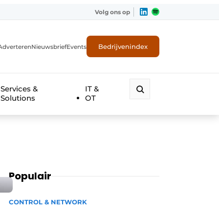
Volg ons op
Bedrijvenindex
Adverteren
Nieuwsbrief
Events
Services &
IT &
Solutions
OT
Populair
CONTROL & NETWORK