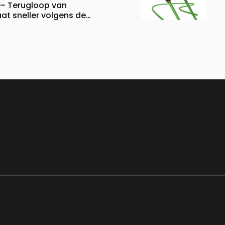
– Terugloop van
at sneller volgens de
alyse van HMS Networks