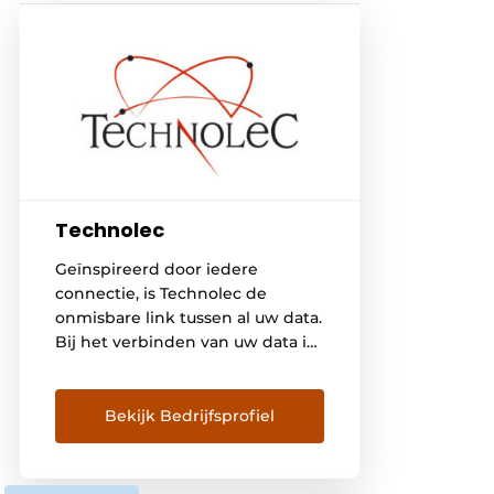
Technolec
Geïnspireerd door iedere
connectie, is Technolec de
onmisbare link tussen al uw data.
Bij het verbinden van uw data is
het voor Technolec uiterst
belangrijk dat dit betrouwbaar,
veilig en kwalitatief gebeurt. Om
Bekijk Bedrijfsprofiel
dit te realiseren werkt Technolec
samen met Moxa. Technolec
levert betrouwbare netwerken