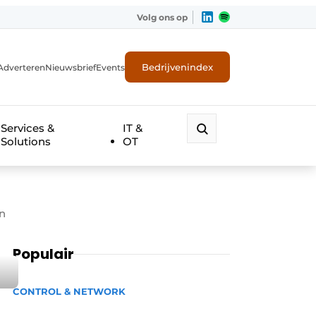
Volg ons op
Bedrijvenindex
Adverteren
Nieuwsbrief
Events
Services &
IT &
Solutions
OT
n
Populair
CONTROL & NETWORK