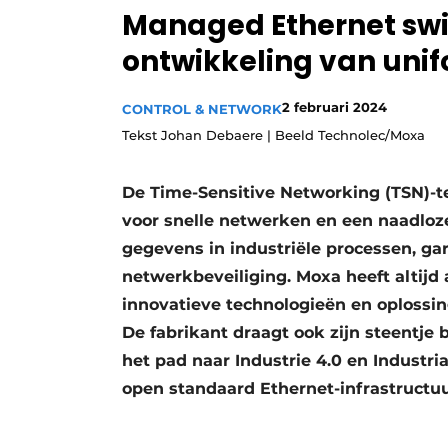
Managed Ethernet swit
Privacy / Cookie statement
ontwikkeling van uni
Vacature aanmelden
Vacatures
2 februari 2024
CONTROL & NETWORK
Video’s
Tekst Johan Debaere | Beeld Technolec/Moxa
De Time-Sensitive Networking (TSN)-te
voor snelle netwerken en een naadloz
gegevens in industriële processen, g
netwerkbeveiliging. Moxa heeft altijd
innovatieve technologieën en oplossing
De fabrikant draagt ook zijn steentje 
het pad naar Industrie 4.0 en Industria
open standaard Ethernet-infrastructuu