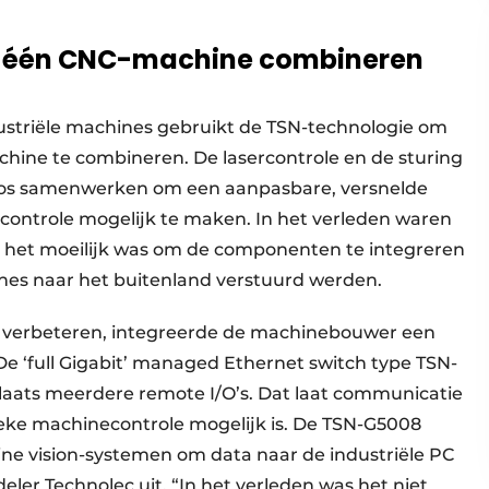
n één CNC-machine combineren
striële machines gebruikt de TSN-technologie om
ine te combineren. De lasercontrole en de sturing
oos samenwerken om een aanpasbare, versnelde
ontrole mogelijk te maken. In het verleden waren
 het moeilijk was om de componenten te integreren
nes naar het buitenland verstuurd werden.
te verbeteren, integreerde de machinebouwer een
De ‘full Gigabit’ managed Ethernet switch type TSN-
laats meerdere remote I/O’s. Dat laat communicatie
tieke machinecontrole mogelijk is. De TSN-G5008
ne vision-systemen om data naar de industriële PC
deler Technolec uit. “In het verleden was het niet