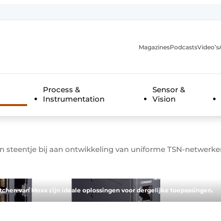
Magazines
Podcasts
Video’s
anmelding
Process &
Sensor &
Instrumentation
Vision
 steentje bij aan ontwikkeling van uniforme TSN-netwerke
en van Moxa zijn ideale oplossingen voor dergelijke toepassingen.