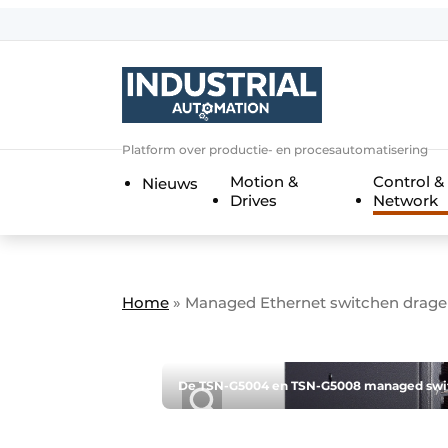
Aanmelden
Algemene voorwaarden
Bedrijven
Aanmelden
Bedankt voor de a
Platform over productie- en procesautomatisering
Bedrijven
Motion &
Control &
Nieuws
Contact
Drives
Network
Direct contact
Eigen content aanleveren
Evenement aanmelden
Home
»
Managed Ethernet switchen dragen
Home
Meest gelezen
De TSN-G5004 en TSN-G5008 managed switch
Nieuwsbrief
Podcasts