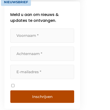
NIEUWSBRIEF
die het mogelijk maakt om
toestellen te connecteren, te
Meld u aan om nieuws &
laten […]
updates te ontvangen.