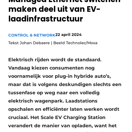
maken deel uit van EV-
Privacy / Cookie statement
laadinfrastructuur
Vacature aanmelden
Vacatures
22 april 2024
CONTROL & NETWORK
Video’s
Tekst Johan Debaere | Beeld Technolec/Moxa
Elektrisch rijden wordt de standaard.
Vandaag kiezen consumenten nog
voornamelijk voor plug-in hybride auto’s,
maar dat is volgens deskundigen slechts een
tussenfase op weg naar een volledig
elektrisch wagenpark. Laadstations
opschalen en efficiënter laten werken wordt
cruciaal. Het Scale EV Charging Station
verandert de manier van opladen, want het