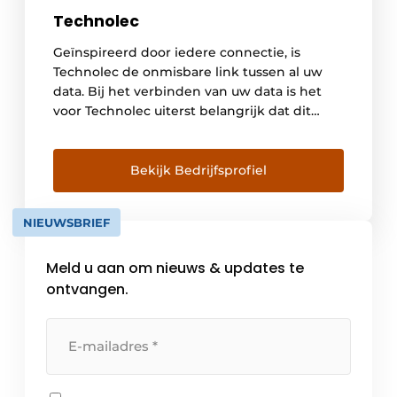
Technolec
Geïnspireerd door iedere connectie, is
Technolec de onmisbare link tussen al uw
data. Bij het verbinden van uw data is het
voor Technolec uiterst belangrijk dat dit
betrouwbaar, veilig en kwalitatief gebeurt.
Om dit te realiseren werkt Technolec samen
met Moxa. Technolec levert betrouwbare
Bekijk Bedrijfsprofiel
netwerken die het mogelijk maakt om
toestellen te connecteren, te laten […]
NIEUWSBRIEF
Meld u aan om nieuws & updates te
ontvangen.