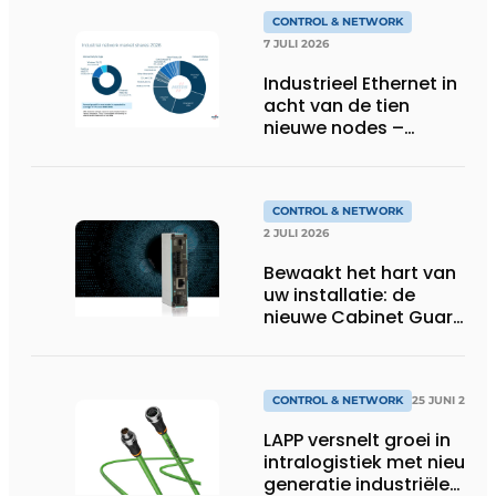
CONTROL & NETWORK
7 JULI 2026
Industrieel Ethernet in
acht van de tien
nieuwe nodes –
Terugloop van
veldbussen gaat
sneller volgens de
jaarlijkse analyse van
CONTROL & NETWORK
HMS Networks
2 JULI 2026
Bewaakt het hart van
uw installatie: de
nieuwe Cabinet Guard
van Helmholz
CONTROL & NETWORK
25 JUNI 2026
LAPP versnelt groei in
intralogistiek met nieuwe
generatie industriële