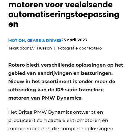
motoren voor veeleisende
Privacy / Cookie statement
automatiseringstoepassing
Vacature aanmelden
en
Vacatures
Video’s
25 april 2023
MOTION, GEARS & DRIVES
Tekst door Evi Husson
Fotografie door Rotero
Rotero biedt verschillende oplossingen op het
gebied van aandrijvingen en besturingen.
Nieuw in het assortiment is onder meer de
uitbreiding van de IR9 serie frameloze
motoren van PMW Dynamics.
Het Britse PMW Dynamics ontwerpt en
produceert compacte elektromotoren en
motorreductoren die complete oplossingen