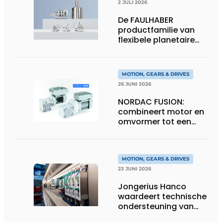
2 JULI 2026
De FAULHABER
productfamilie van
flexibele planetaire
tandwielkasten
MOTION, GEARS & DRIVES
26 JUNI 2026
NORDAC FUSION:
combineert motor en
omvormer tot een
compacte
hoogvermogen-
eenheid
MOTION, GEARS & DRIVES
23 JUNI 2026
Jongerius Hanco
waardeert technische
ondersteuning van
Groschopp