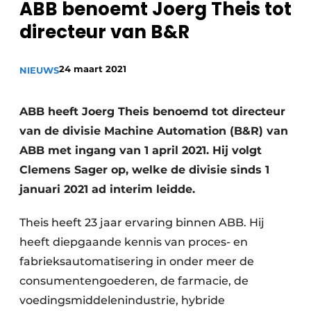
ABB benoemt Joerg Theis tot
Privacy / Cookie statement
directeur van B&R
Vacature aanmelden
Vacatures
24 maart 2021
NIEUWS
Video’s
ABB heeft Joerg Theis benoemd tot directeur
van de divisie Machine Automation (B&R) van
ABB met ingang van 1 april 2021. Hij volgt
Clemens Sager op, welke de divisie sinds 1
januari 2021 ad interim leidde.
Theis heeft 23 jaar ervaring binnen ABB. Hij
heeft diepgaande kennis van proces- en
fabrieksautomatisering in onder meer de
consumentengoederen, de farmacie, de
voedingsmiddelenindustrie, hybride