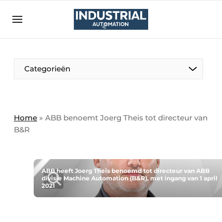
Aanmelden
Algemene voorwaarden
Bedrijven
Aanmelden
Bedankt voor de aanmelding
Categorieën
Bedrijven
Contact
Direct contact
Home
»
ABB benoemt Joerg Theis tot directeur van
B&R
Eigen content aanleveren
Evenement aanmelden
Home
ABB heeft Joerg Theis benoemd tot directeur van ABB
divisie Machine Automation (B&R), met ingang van 1 april
Meest gelezen
2021
Nieuwsbrief
Podcasts