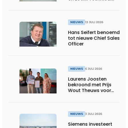
Sales Engineer voor
Oost-België
NIEUWS
13 JULI 2026
Hans Seifert benoemd
tot nieuwe Chief Sales
Officer
NIEUWS
6 JULI 2026
Laurens Joosten
bekroond met Prijs
Wout Theuws voor
bachelorproef rond
online
trillingsmetingen
NIEUWS
3 JULI 2026
Siemens investeert