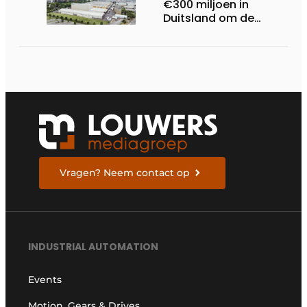
€300 miljoen in
Duitsland om de
elektrische
ruggengraat van de
industrieën van
morgen te bouwen
Vragen? Neem contact op
INDUSTRIAL AUTOMATION
Events
Motion, Gears & Drives