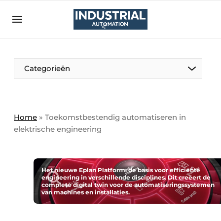
Aanmelden
Algemene voorwaarden
Bedrijven
Aanmelden
Bedankt voor de aanmelding
Categorieën
Bedrijven
Contact
Direct contact
Home
»
Toekomstbestendig automatiseren in
elektrische engineering
Eigen content aanleveren
Evenement aanmelden
Home
Het nieuwe Eplan Platform: de basis voor efficiënte
engineering in verschillende disciplines. Dit creëert de
Meest gelezen
complete digital twin voor de automatiseringssystemen
van machines en installaties.
Nieuwsbrief
Podcasts