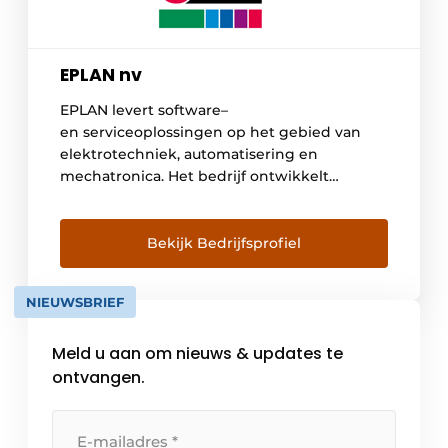
EPLAN nv
EPLAN levert software–
en serviceoplossingen op het gebied van
elektrotechniek, automatisering en
mechatronica. Het bedrijf ontwikkelt
toonaangevende engineeringssoftware voor
machine- en bordenbouwers. EPLAN is de
ideale partner om uitdagende
Bekijk Bedrijfsprofiel
engineeringsprocessen te stroomlijnen.
Gestandaardiseerde en op maat gemaakte
NIEUWSBRIEF
interfaces met ERP- en PLM-/PDM-systemen
zorgen voor dataconsistentie door de hele
Meld u aan om nieuws & updates te
keten. Werken met EPLAN betekent
naadloze communicatie tussen alle […]
ontvangen.