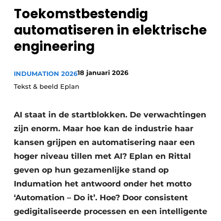
Toekomstbestendig
Privacy / Cookie statement
automatiseren in elektrische
Vacature aanmelden
engineering
Vacatures
Video’s
18 januari 2026
INDUMATION 2026
Tekst & beeld Eplan
AI staat in de startblokken. De verwachtingen
zijn enorm. Maar hoe kan de industrie haar
kansen grijpen en automatisering naar een
hoger niveau tillen met AI? Eplan en Rittal
geven op hun gezamenlijke stand op
Indumation het antwoord onder het motto
‘Automation – Do it’. Hoe? Door consistent
gedigitaliseerde processen en een intelligente