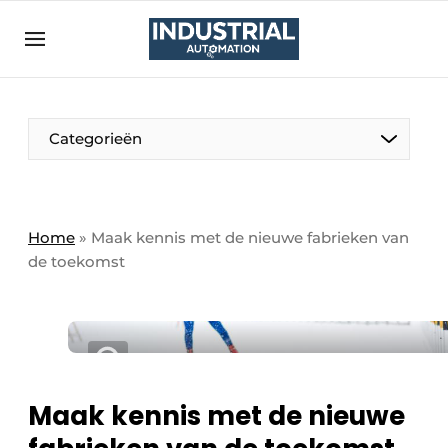
Aanmelden
Algemene voorwaarden
Bedrijven
Aanmelden
Bedankt voor de aanmelding
Categorieën
Bedrijven
Contact
Direct contact
Home
»
Maak kennis met de nieuwe fabrieken van
de toekomst
Eigen content aanleveren
Evenement aanmelden
Home
Meest gelezen
Nieuwsbrief
Maak kennis met de nieuwe
Podcasts