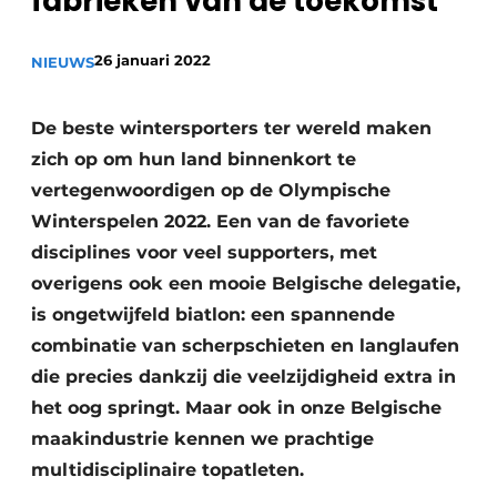
fabrieken van de toekomst
Privacy / Cookie statement
26 januari 2022
Vacature aanmelden
NIEUWS
Vacatures
De beste wintersporters ter wereld maken
Video’s
zich op om hun land binnenkort te
vertegenwoordigen op de Olympische
Winterspelen 2022. Een van de favoriete
disciplines voor veel supporters, met
overigens ook een mooie Belgische delegatie,
is ongetwijfeld biatlon: een spannende
combinatie van scherpschieten en langlaufen
die precies dankzij die veelzijdigheid extra in
het oog springt. Maar ook in onze Belgische
maakindustrie kennen we prachtige
multidisciplinaire topatleten.