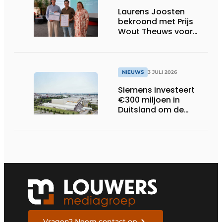
Laurens Joosten
bekroond met Prijs
Wout Theuws voor
bachelorproef rond
online
trillingsmetingen
NIEUWS
3 JULI 2026
Siemens investeert
€300 miljoen in
Duitsland om de
elektrische
ruggengraat van de
industrieën van
morgen te bouwen
Vragen? Neem contact op