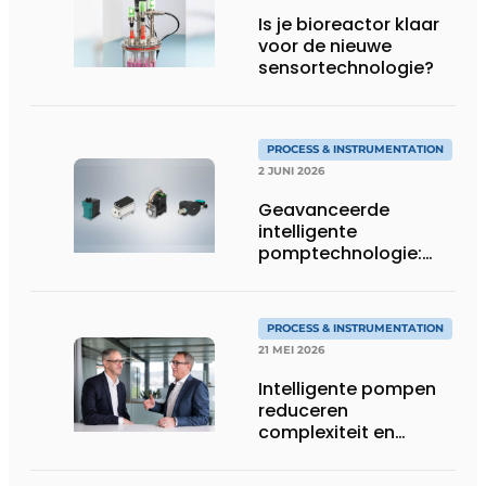
Is je bioreactor klaar
voor de nieuwe
sensortechnologie?
PROCESS & INSTRUMENTATION
2 JUNI 2026
Geavanceerde
intelligente
pomptechnologie:
precisie, controle en
flexibiliteit van KNF
PROCESS & INSTRUMENTATION
21 MEI 2026
Intelligente pompen
reduceren
complexiteit en
verhogen
procescontrole