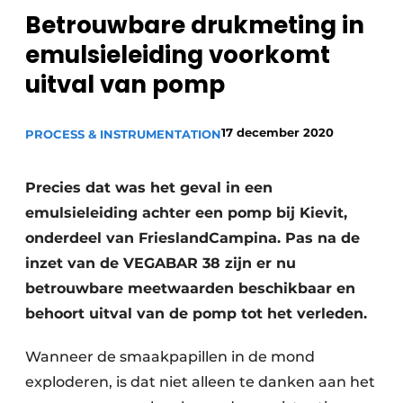
Betrouwbare drukmeting in
Privacy / Cookie statement
emulsieleiding voorkomt
Vacature aanmelden
uitval van pomp
Vacatures
Video’s
17 december 2020
PROCESS & INSTRUMENTATION
Precies dat was het geval in een
emulsieleiding achter een pomp bij Kievit,
onderdeel van FrieslandCampina. Pas na de
inzet van de VEGABAR 38 zijn er nu
betrouwbare meetwaarden beschikbaar en
behoort uitval van de pomp tot het verleden.
Wanneer de smaakpapillen in de mond
exploderen, is dat niet alleen te danken aan het