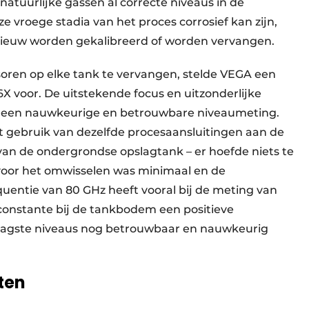
natuurlijke gassen al correcte niveaus in de
 vroege stadia van het proces corrosief kan zijn,
ieuw worden gekalibreerd of worden vervangen.
oren op elke tank te vervangen, stelde VEGA een
 voor. De uitstekende focus en uitzonderlijke
r een nauwkeurige en betrouwbare niveaumeting.
t gebruik van dezelfde procesaansluitingen aan de
an de ondergrondse opslagtank – er hoefde niets te
voor het omwisselen was minimaal en de
uentie van 80 GHz heeft vooral bij de meting van
 constante bij de tankbodem een positieve
laagste niveaus nog betrouwbaar en nauwkeurig
aten