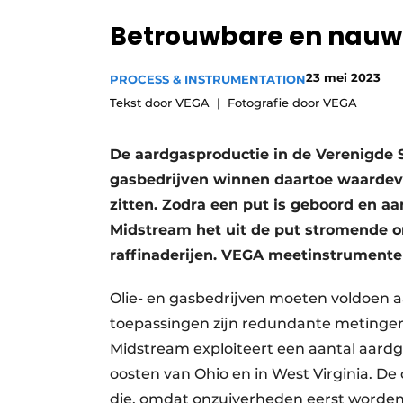
Privacy / Cookie statement
Betrouwbare en nauw
Vacature aanmelden
23 mei 2023
PROCESS & INSTRUMENTATION
Vacatures
Tekst door VEGA
Fotografie door VEGA
Video’s
De aardgasproductie in de Verenigde S
gasbedrijven winnen daartoe waardevo
zitten. Zodra een put is geboord en a
Midstream het uit de put stromende o
raffinaderijen. VEGA meetinstrumente
Olie- en gasbedrijven moeten voldoen a
toepassingen zijn redundante metingen
Midstream exploiteert een aantal aardg
oosten van Ohio en in West Virginia. D
die, omdat onzuiverheden eerst worden 