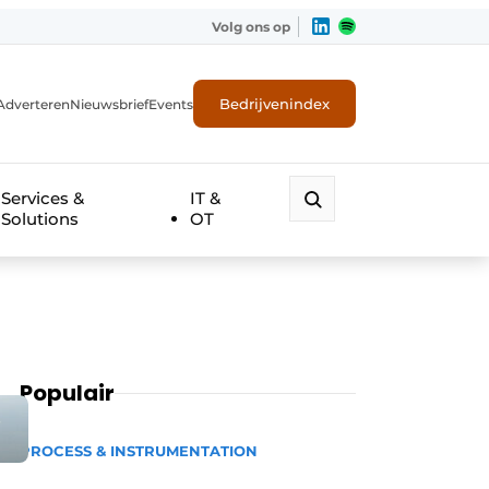
Volg ons op
Bedrijvenindex
Adverteren
Nieuwsbrief
Events
Services &
IT &
Solutions
OT
Populair
e
PROCESS & INSTRUMENTATION