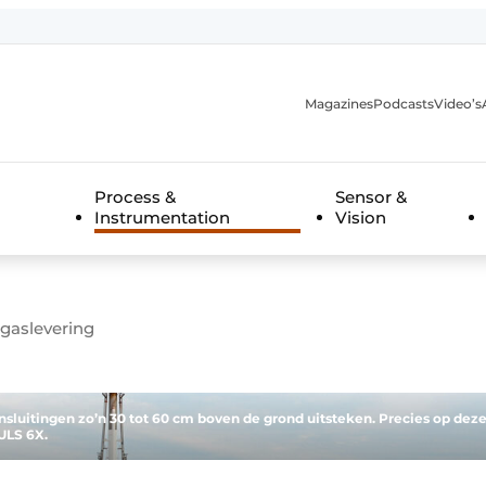
Magazines
Podcasts
Video’s
anmelding
Process &
Sensor &
Instrumentation
Vision
gaslevering
nsluitingen zo’n 30 tot 60 cm boven de grond uitsteken. Precies op dez
ULS 6X.