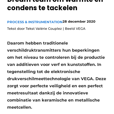
condens te tackelen
Privacy / Cookie statement
Vacature aanmelden
28 december 2020
PROCESS & INSTRUMENTATION
Vacatures
Tekst door Tekst Valérie Couplez | Beeld VEGA
Video’s
Daarom hebben traditionele
verschildruktransmitters hun beperkingen
om het niveau te controleren bij de productie
van additieven voor verf en kunststoffen. In
tegenstelling tot de elektronische
drukverschilmeettechnologie van VEGA. Deze
zorgt voor perfecte veiligheid en een perfect
meetresultaat dankzij de innovatieve
combinatie van keramische en metallische
meetcellen.