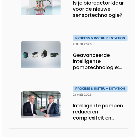
Is je bioreactor klaar
voor de nieuwe
sensortechnologie?
PROCESS & INSTRUMENTATION
2 JUNI 2026
Geavanceerde
intelligente
pomptechnologie:
precisie, controle en
flexibiliteit van KNF
PROCESS & INSTRUMENTATION
21 MEI 2026
Intelligente pompen
reduceren
complexiteit en
verhogen
procescontrole