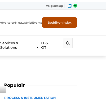
Volg ons op
Bedrijvenindex
Adverteren
Nieuwsbrief
Events
Services &
IT &
Solutions
OT
Populair
PROCESS & INSTRUMENTATION