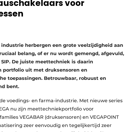
auschakelaars voor
cessen
industrie herbergen een grote veelzijdigheid aan
cruciaal belang, of er nu wordt gemengd, afgevuld,
SIP. De juiste meettechniek is daarin
n portfolio uit met druksensoren en
che toepassingen. Betrouwbaar, robuust en
nd bent.
n de voedings- en farma-industrie. Met nieuwe series
GA nu zijn meettechniekportfolio voor
ctfamilies VEGABAR (druksensoren) en VEGAPOINT
tisering zeer eenvoudig en tegelijkertijd zeer