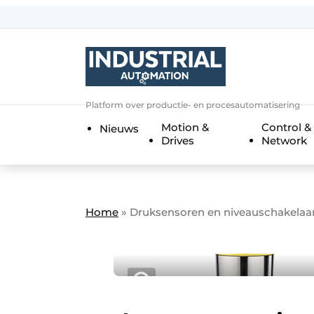
Aanmelden
Algemene voorwaarden
Bedrijven
Aanmelden
Bedankt voor de a
Platform over productie- en procesautomatisering
Bedrijven
Motion &
Control &
Nieuws
Contact
Drives
Network
Direct contact
Eigen content aanleveren
Evenement aanmelden
Home
»
Druksensoren en niveauschakelaar
Home
Meest gelezen
Nieuwsbrief
Podcasts