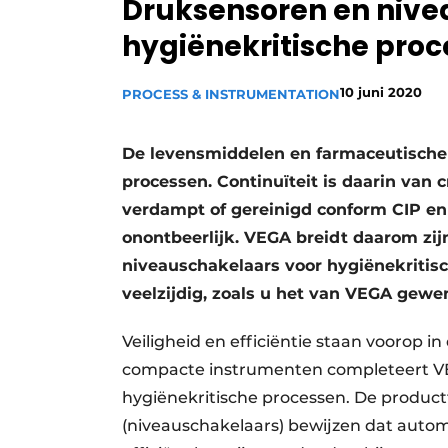
Druksensoren en nive
Privacy / Cookie statement
hygiënekritische pro
Vacature aanmelden
Vacatures
10 juni 2020
PROCESS & INSTRUMENTATION
Video’s
De levensmiddelen en farmaceutische 
processen. Continuïteit is daarin van 
verdampt of gereinigd conform CIP en 
onontbeerlijk. VEGA breidt daarom zij
niveauschakelaars voor hygiënekritis
veelzijdig, zoals u het van VEGA gewe
Veiligheid en efficiëntie staan voorop i
compacte instrumenten completeert VE
hygiënekritische processen. De produ
(niveauschakelaars) bewijzen dat automa