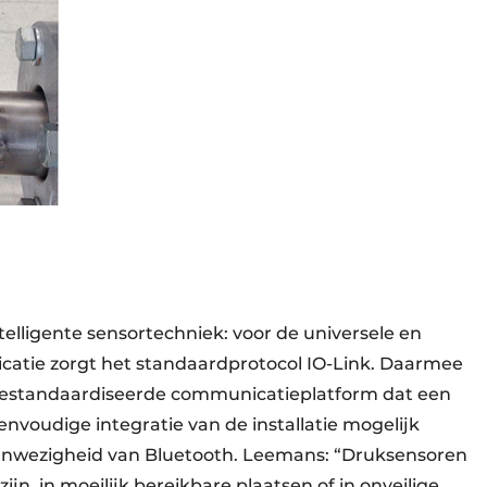
telligente sensortechniek: voor de universele en
catie zorgt het standaardprotocol IO-Link. Daarmee
gestandaardiseerde communicatieplatform dat een
voudige integratie van de installatie mogelijk
anwezigheid van Bluetooth. Leemans: “Druksensoren
n, in moeilijk bereikbare plaatsen of in onveilige