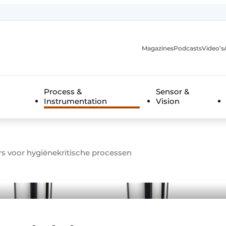
Magazines
Podcasts
Video’s
anmelding
Process &
Sensor &
Instrumentation
Vision
s voor hygiënekritische processen