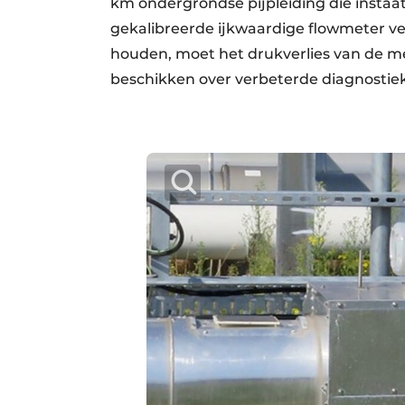
km ondergrondse pijpleiding die instaat
gekalibreerde ijkwaardige flowmeter ver
houden, moet het drukverlies van de me
beschikken over verbeterde diagnostiek