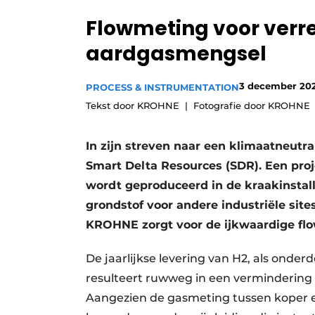
Privacy / Cookie statement
Flowmeting voor verr
Vacature aanmelden
aardgasmengsel
Vacatures
3 december 20
Video’s
PROCESS & INSTRUMENTATION
Tekst door KROHNE
Fotografie door KROHNE
In zijn streven naar een klimaatneutra
Smart Delta Resources (SDR). Een proj
wordt geproduceerd in de kraakinstal
grondstof voor andere industriële si
KROHNE zorgt voor de ijkwaardige flo
De jaarlijkse levering van H2, als ond
resulteert ruwweg in een vermindering 
Aangezien de gasmeting tussen koper 