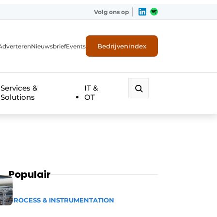
Volg ons op
Bedrijvenindex
Adverteren
Nieuwsbrief
Events
Services &
IT &
Solutions
OT
Populair
PROCESS & INSTRUMENTATION