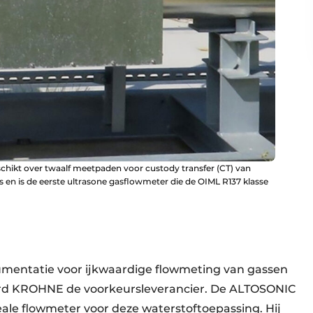
hikt over twaalf meetpaden voor custody transfer (CT) van
s en is de eerste ultrasone gasflowmeter die de OIML R137 klasse
rumentatie voor ijkwaardige flowmeting van gassen
erd KROHNE de voorkeursleverancier. De ALTOSONIC
eale flowmeter voor deze waterstoftoepassing. Hij