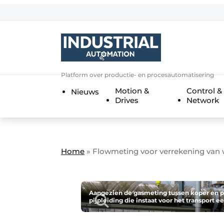
Aanmelden
Algemene voorwaarden
Bedrijven
Aanmelden
Bedankt voor de a
Platform over productie- en procesautomatisering
Bedrijven
Motion &
Control &
Nieuws
Contact
Drives
Network
Direct contact
Eigen content aanleveren
Evenement aanmelden
Home
»
Flowmeting voor verrekening van
Home
Meest gelezen
Aangezien de gasmeting tussen koper en 
pijpleiding die instaat voor het transport 
Nieuwsbrief
Podcasts