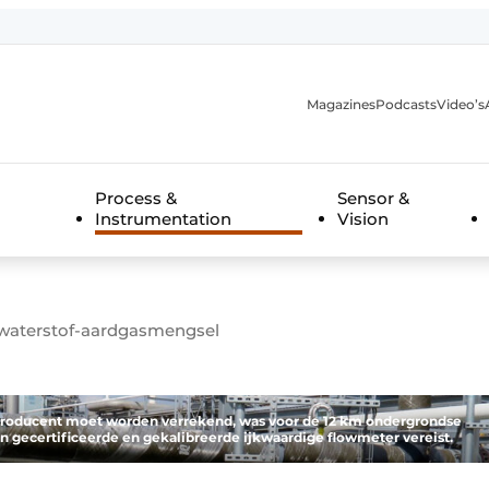
Magazines
Podcasts
Video’s
anmelding
Process &
Sensor &
Instrumentation
Vision
 waterstof-aardgasmengsel
producent moet worden verrekend, was voor de 12 km ondergrondse
een gecertificeerde en gekalibreerde ijkwaardige flowmeter vereist.