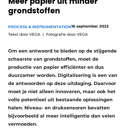
Meer papier uit minder
Privacy / Cookie statement
grondstoffen
Vacature aanmelden
Vacatures
16 september 2022
PROCESS & INSTRUMENTATION
Tekst door VEGA
Fotografie door VEGA
Video’s
Om een antwoord te bieden op de stijgende
schaarste van grondstoffen, moet de
productie van papier efficiënter en dus
duurzamer worden. Digitalisering is een van
de antwoorden op deze uitdaging. Daarvoor
moet je niet alleen innoveren, maar ook het
volle potentieel uit bestaande oplossingen
halen. Niveau- en druksensoren bevatten
bijvoorbeeld al meer intelligentie dan velen
vermoeden.