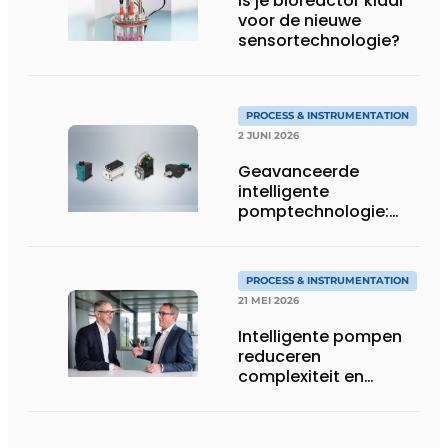
Is je bioreactor klaar
voor de nieuwe
sensortechnologie?
PROCESS & INSTRUMENTATION
2 JUNI 2026
Geavanceerde
intelligente
pomptechnologie:
precisie, controle en
flexibiliteit van KNF
PROCESS & INSTRUMENTATION
21 MEI 2026
Intelligente pompen
reduceren
complexiteit en
verhogen
procescontrole