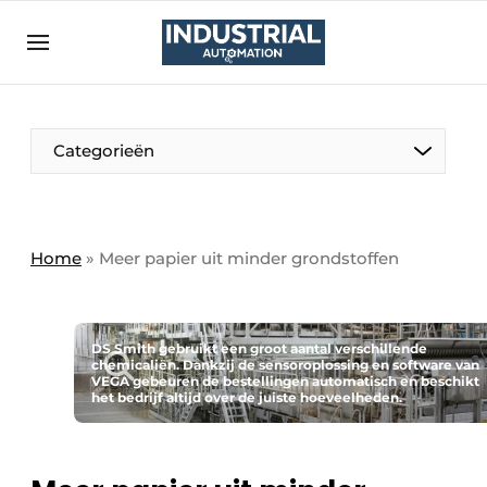
Aanmelden
Algemene voorwaarden
Bedrijven
Aanmelden
Bedankt voor de aanmelding
Categorieën
Bedrijven
Contact
Direct contact
Home
»
Meer papier uit minder grondstoffen
Eigen content aanleveren
Evenement aanmelden
DS Smith gebruikt een groot aantal verschillende
Home
chemicaliën. Dankzij de sensoroplossing en software van
VEGA gebeuren de bestellingen automatisch en beschikt
het bedrijf altijd over de juiste hoeveelheden.
Meest gelezen
Nieuwsbrief
Podcasts