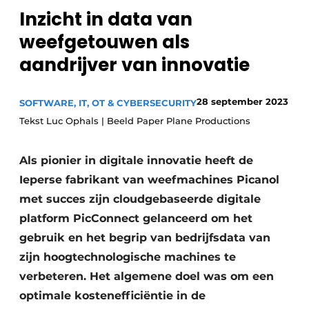
Inzicht in data van
Privacy / Cookie statement
weefgetouwen als
Vacature aanmelden
aandrijver van innovatie
Vacatures
Video’s
28 september 2023
SOFTWARE, IT, OT & CYBERSECURITY
Tekst Luc Ophals | Beeld Paper Plane Productions
Als pionier in digitale innovatie heeft de
Ieperse fabrikant van weefmachines Picanol
met succes zijn cloudgebaseerde digitale
platform PicConnect gelanceerd om het
gebruik en het begrip van bedrijfsdata van
zijn hoogtechnologische machines te
verbeteren. Het algemene doel was om een
optimale kostenefficiëntie in de