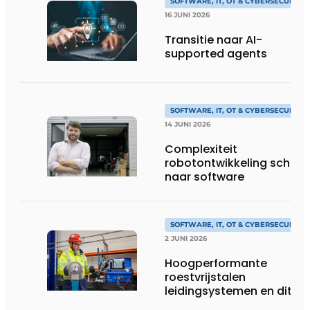
SOFTWARE, IT, OT & CYBERSECURITY
16 JUNI 2026
Transitie naar AI-
supported agents
SOFTWARE, IT, OT & CYBERSECURITY
14 JUNI 2026
Complexiteit
robotontwikkeling schuift
naar software
SOFTWARE, IT, OT & CYBERSECURITY
2 JUNI 2026
Hoogperformante
roestvrijstalen
leidingsystemen en dito
procesopvolging