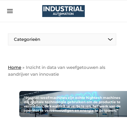
Aanmelden
Algemene voorwaarden
Bedrijven
Aanmelden
Bedankt voor de aanmelding
Categorieën
Bedrijven
Contact
Direct contact
Home
»
Inzicht in data van weefgetouwen als
aandrijver van innovatie
Eigen content aanleveren
Evenement aanmelden
Home
“Picanol-weefmachines zijn echte hightech machines
die digitale technologie gebruiken om de productie te
Meest gelezen
versnellen, de kwaliteit te verbeteren, het werk van de
operator te vereenvoudigen en energie te besparen.”
Nieuwsbrief
Podcasts