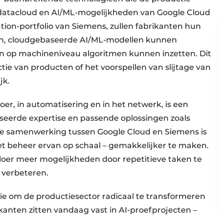
e datacloud en AI/ML-mogelijkheden van Google Cloud
on-portfolio van Siemens, zullen fabrikanten hun
n, cloudgebaseerde AI/ML-modellen kunnen
en op machineniveau algoritmen kunnen inzetten. Dit
tie van producten of het voorspellen van slijtage van
jk.
er, in automatisering en in het netwerk, is een
iseerde expertise en passende oplossingen zoals
 de samenwerking tussen Google Cloud en Siemens is
 het beheer ervan op schaal – gemakkelijker te maken.
loer meer mogelijkheden door repetitieve taken te
 verbeteren.
entie om de productiesector radicaal te transformeren
ikanten zitten vandaag vast in AI-proefprojecten –