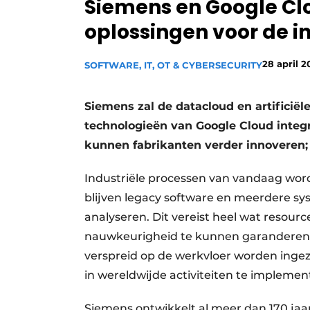
Siemens en Google Cl
Privacy / Cookie statement
oplossingen voor de i
Vacature aanmelden
Vacatures
28 april 2
SOFTWARE, IT, OT & CYBERSECURITY
Video’s
Siemens zal de datacloud en artificiël
technologieën van Google Cloud integr
kunnen fabrikanten verder innoveren;
Industriële processen van vandaag wor
blijven legacy software en meerdere s
analyseren. Dit vereist heel wat resou
nauwkeurigheid te kunnen garanderen. 
verspreid op de werkvloer worden ingeze
in wereldwijde activiteiten te implemen
Siemens ontwikkelt al meer dan 170 ja