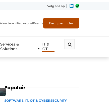
Volg ons op
Bedrijvenindex
Adverteren
Nieuwsbrief
Events
Services &
IT &
Solutions
OT
Populair
SOFTWARE, IT, OT & CYBERSECURITY