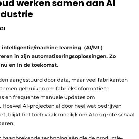
oud werken samen aan AI
ndustrie
021
e intelligentie/machine learning (AI/ML)
eren in zijn automatiseringsoplossingen. Zo
 nu en in de toekomst.
den aangestuurd door data, maar veel fabrikanten
ystemen gebruiken om fabrieksinformatie te
rces en frequente manuele updates om
Hoewel AI-projecten al door heel wat bedrijven
t, blijkt het toch vaak moeilijk om AI op grote schaal
teren.
ar baanbrekende technologieën die de productie-