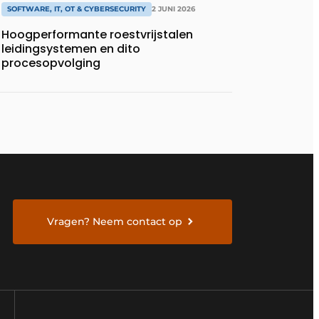
SOFTWARE, IT, OT & CYBERSECURITY
2 JUNI 2026
Hoogperformante roestvrijstalen
leidingsystemen en dito
procesopvolging
Vragen? Neem contact op