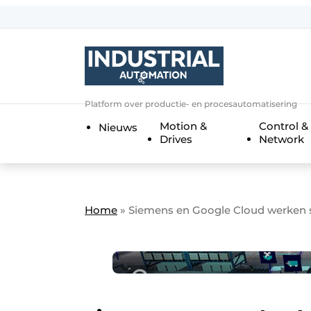
Aanmelden
Algemene voorwaarden
Bedrijven
Aanmelden
Bedankt voor de a
Platform over productie- en procesautomatisering
Bedrijven
Motion &
Control &
Nieuws
Contact
Drives
Network
Direct contact
Eigen content aanleveren
Evenement aanmelden
Home
»
Siemens en Google Cloud werken s
Home
Meest gelezen
Nieuwsbrief
Podcasts