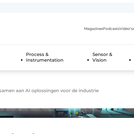
Magazines
Podcasts
Video’s
anmelding
Process &
Sensor &
Instrumentation
Vision
amen aan AI oplossingen voor de industrie