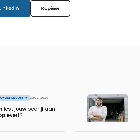
LinkedIn
Kopieer
& CYBERSECURITY
2 JULI 2026
rliest jouw bedrijf aan
oplevert?