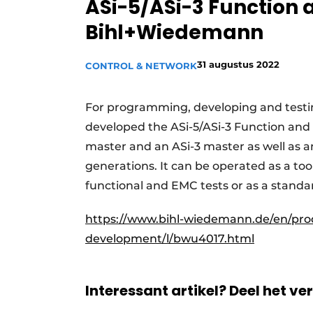
ASi-5/ASi-3 Function 
Privacy / Cookie statement
Bihl+Wiedemann
Vacature aanmelden
Vacatures
31 augustus 2022
CONTROL & NETWORK
Video’s
For programming, developing and testi
developed the ASi-5/ASi-3 Function and
master and an ASi-3 master as well as an
generations. It can be operated as a too
functional and EMC tests or as a standar
https://www.bihl-wiedemann.de/en/pro
development/l/bwu4017.html
Interessant artikel? Deel het ve