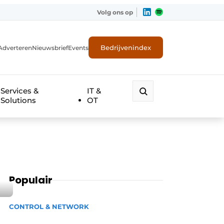
Volg ons op
Bedrijvenindex
Adverteren
Nieuwsbrief
Events
Services &
IT &
Solutions
OT
Populair
CONTROL & NETWORK