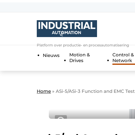
Aanmelden
Algemene voorwaarden
Bedrijven
Aanmelden
Bedankt voor de a
Platform over productie- en procesautomatisering
Bedrijven
Motion &
Control &
Nieuws
Contact
Drives
Network
Direct contact
Eigen content aanleveren
Evenement aanmelden
Home
»
ASi-5/ASi-3 Function and EMC Te
Home
Meest gelezen
Nieuwsbrief
Podcasts