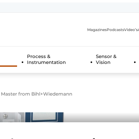
Magazines
Podcasts
Video’s
anmelding
Process &
Sensor &
Instrumentation
Vision
st Master from Bihl+Wiedemann