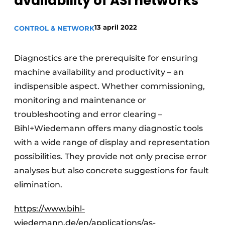
availability of ASi networks
Privacy / Cookie statement
13 april 2022
Vacature aanmelden
CONTROL & NETWORK
Vacatures
Diagnostics are the prerequisite for ensuring
Video’s
machine availability and productivity – an
indispensible aspect. Whether commissioning,
monitoring and maintenance or
troubleshooting and error clearing –
Bihl+Wiedemann offers many diagnostic tools
with a wide range of display and representation
possibilities. They provide not only precise error
analyses but also concrete suggestions for fault
elimination.
https://www.bihl-
wiedemann.de/en/applications/as-