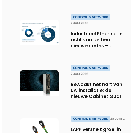
feedback
CONTROL & NETWORK
7 JULI 2026
Industrieel Ethernet in
acht van de tien
nieuwe nodes –
Terugloop van
veldbussen gaat
sneller volgens de
jaarlijkse analyse van
CONTROL & NETWORK
HMS Networks
2 JULI 2026
Bewaakt het hart van
uw installatie: de
nieuwe Cabinet Guard
van Helmholz
CONTROL & NETWORK
25 JUNI 2026
LAPP versnelt groei in