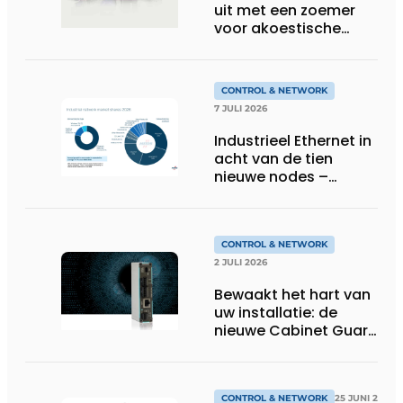
uit met een zoemer
voor akoestische
feedback
CONTROL & NETWORK
7 JULI 2026
Industrieel Ethernet in
acht van de tien
nieuwe nodes –
Terugloop van
veldbussen gaat
sneller volgens de
jaarlijkse analyse van
CONTROL & NETWORK
HMS Networks
2 JULI 2026
Bewaakt het hart van
uw installatie: de
nieuwe Cabinet Guard
van Helmholz
CONTROL & NETWORK
25 JUNI 2026