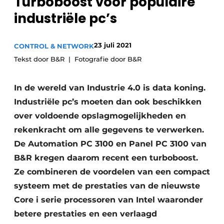
Turboboost voor populaire
Privacy / Cookie statement
industriële pc’s
Vacature aanmelden
Vacatures
23 juli 2021
CONTROL & NETWORK
Tekst door B&R
Fotografie door B&R
Video’s
In de wereld van Industrie 4.0 is data koning.
Industriële pc’s moeten dan ook beschikken
over voldoende opslagmogelijkheden en
rekenkracht om alle gegevens te verwerken.
De Automation PC 3100 en Panel PC 3100 van
B&R kregen daarom recent een turboboost.
Ze combineren de voordelen van een compact
systeem met de prestaties van de nieuwste
Core i serie processoren van Intel waaronder
betere prestaties en een verlaagd