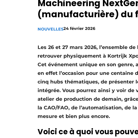
Machineering NextGen 
Podcasts
(manufacturière) du f
Privacy / Cookie statement
S’inscrire
24 février 2026
NOUVELLES
S’inscrire
Les 26 et 27 mars 2026, l’ensemble de 
Termes et conditions
retrouver physiquement à Kortrijk Xpo
Video’s
Cet événement unique en son genre, ax
en effet l’occasion pour une centaine 
cinq hubs thématiques, de présenter l
intégrée. Vous pourrez ainsi y voir de
atelier de production de demain, grâce
la CAO/FAO, de l’automatisation, de l
mesure et bien plus encore.
Voici ce à quoi vous pouve