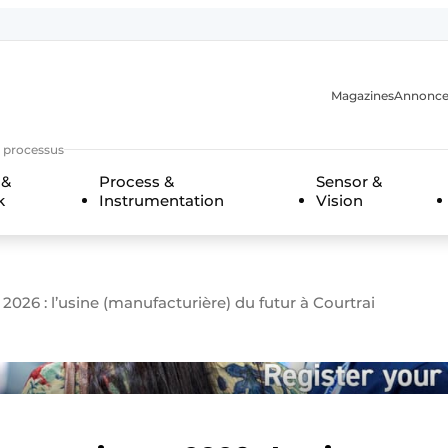
Magazines
Annonce
s processus
 &
Process &
Sensor &
k
Instrumentation
Vision
n
26 : l’usine (manufacturière) du futur à Courtrai