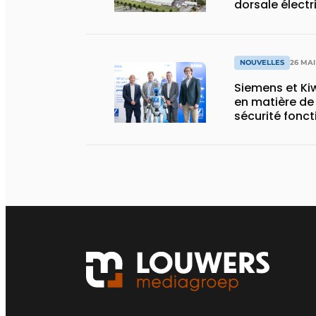
dorsale électr
demain
NOUVELLES
26 MAI
Siemens et Kiw
en matière de
sécurité foncti
réglementati