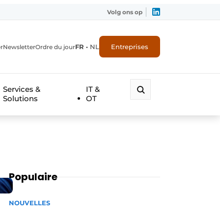
Volg ons op
FR
•
NL
Entreprises
r
Newsletter
Ordre du jour
Services &
IT &
Solutions
OT
Populaire
NOUVELLES