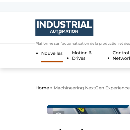
Bedrijven
Contact
Contact
Platforme sur l'automatisation de la production et de
Direct contact
Motion &
Control
Nouvelles
Eigen content aanleveren
Drives
Networ
Emploi
Enregistrer une offre demploi
Entreprises
Merci de votre inscriptio
S’inscrire
Home
»
Machineering NextGen Experience 20
Evenement aanmelden
Home
Meest gelezen
Newsletter