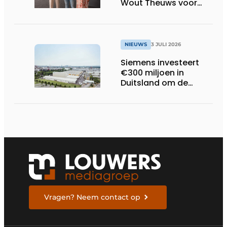
Wout Theuws voor
bachelorproef rond
online
trillingsmetingen
NIEUWS
3 JULI 2026
Siemens investeert
€300 miljoen in
Duitsland om de
elektrische
ruggengraat van de
industrieën van
morgen te bouwen
Vragen? Neem contact op