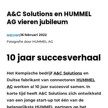
Privacy / Cookie statement
A&C Solutions en HUMMEL
Vacature aanmelden
AG vieren jubileum
Vacatures
Video’s
16 februari 2022
NIEUWS
Fotografie door HUMMEL AG
10 jaar succesverhaal
Het Kempische bedrijf
A&C Solutions
en
Duitse fabrikant van connectoren
HUMMEL
AG
werken al 10 jaar succesvol samen. In
korte tijd heeft A&C Solutions zich ontwikkeld
van een jonge start-up tot één van de
belangrijkste HUMMEL partners op het