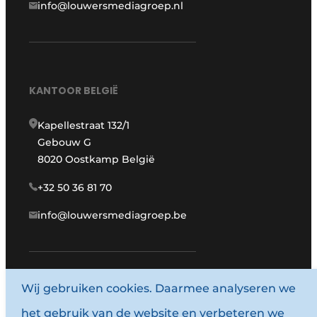
info@louwersmediagroep.nl
KANTOOR BELGIË
Kapellestraat 132/1
Gebouw G
8020 Oostkamp België
+32 50 36 81 70
info@louwersmediagroep.be
www.louwersmediagroep.com
Wij gebruiken cookies. Daarmee analyseren we
het gebruik van de website en verbeteren we
© 1987 - 2026 Louwersmediagroep.