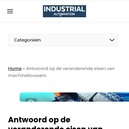
Aanmelden
Algemene voorwaarden
Bedrijven
Aanmelden
Bedankt voor de aanmelding
Categorieën
Bedrijven
Contact
Direct contact
Home
»
Antwoord op de veranderende eisen van
machinebouwers
Eigen content aanleveren
Evenement aanmelden
Home
Meest gelezen
Nieuwsbrief
Antwoord op de
Podcasts