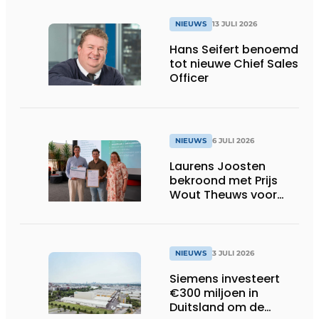
NIEUWS
13 JULI 2026
Hans Seifert benoemd
tot nieuwe Chief Sales
Officer
NIEUWS
6 JULI 2026
Laurens Joosten
bekroond met Prijs
Wout Theuws voor
bachelorproef rond
online
trillingsmetingen
NIEUWS
3 JULI 2026
Siemens investeert
€300 miljoen in
Duitsland om de